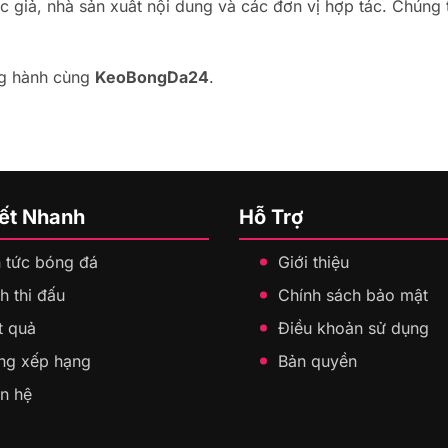
c giả, nhà sản xuất nội dung và các đơn vị hợp tác. Chúng 
ng hành cùng
KeoBongDa24
.
Kết Nhanh
Hỗ Trợ
n tức bóng đá
Giới thiệu
h thi đấu
Chính sách bảo mật
t quả
Điều khoản sử dụng
ng xếp hạng
Bản quyền
ên hệ