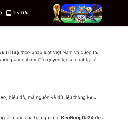
O
TIN TỨC
u trí tuệ
theo pháp luật Việt Nam và quốc tế.
 không xâm phạm đến quyền lợi của bất kỳ tổ
ideo, biểu đồ, mã nguồn và dữ liệu thống kê…
ằng văn bản của ban quản trị
KeoBongDa24
đều