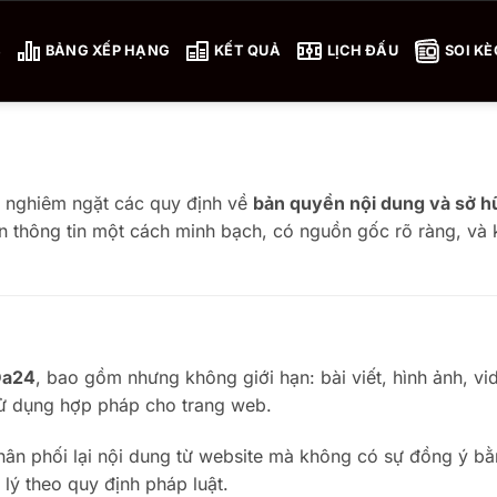
4
BẢNG XẾP HẠNG
KẾT QUẢ
LỊCH ĐẤU
SOI KÈ
ủ nghiêm ngặt các quy định về
bản quyền nội dung và sở hữ
ản thông tin một cách minh bạch, có nguồn gốc rõ ràng, và
Da24
, bao gồm nhưng không giới hạn: bài viết, hình ảnh, v
ử dụng hợp pháp cho trang web.
phân phối lại nội dung từ website mà không có sự đồng ý b
lý theo quy định pháp luật.