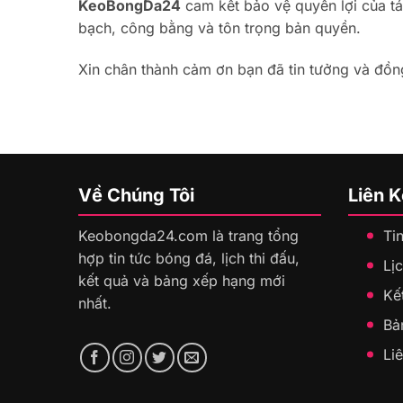
KeoBongDa24
cam kết bảo vệ quyền lợi của tá
bạch, công bằng và tôn trọng bản quyền.
Xin chân thành cảm ơn bạn đã tin tưởng và đồ
Về Chúng Tôi
Liên 
Keobongda24.com là trang tổng
Ti
hợp tin tức bóng đá, lịch thi đấu,
Lịc
kết quả và bảng xếp hạng mới
Kế
nhất.
Bả
Li