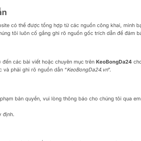
ẫn
bsite có thể được tổng hợp từ các nguồn công khai, minh bạc
húng tôi luôn cố gắng ghi rõ nguồn gốc trích dẫn để đảm bả
) đến các bài viết hoặc chuyên mục trên
KeoBongDa24
cho
c và phải ghi rõ nguồn dẫn “
KeoBongDa24.vn
”.
 phạm bản quyền, vui lòng thông báo cho chúng tôi qua ema
y định.