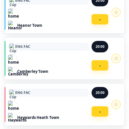
ENG FAC
20:00
-
Heanor Town
ENG FAC
20:00
-
Camberley Town
ENG FAC
20:00
-
Haywards Heath Town