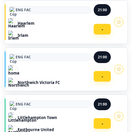
ENG FAC
21:00
Haarlem
-
Irlam
ENG FAC
21:00
-
Northwich Victoria FC
ENG FAC
21:00
Littlehampton Town
-
Eastbourne United