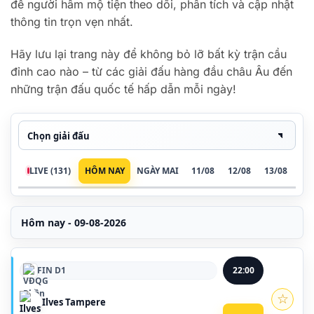
để người hâm mộ tiện theo dõi, phân tích và cập nhật
thông tin trọn vẹn nhất.
Hãy lưu lại trang này để không bỏ lỡ bất kỳ trận cầu
đỉnh cao nào – từ các giải đấu hàng đầu châu Âu đến
những trận đấu quốc tế hấp dẫn mỗi ngày!
LIVE (
131
)
HÔM NAY
NGÀY MAI
11/08
12/08
13/08
Hôm nay - 09-08-2026
FIN D1
22:00
Ilves Tampere