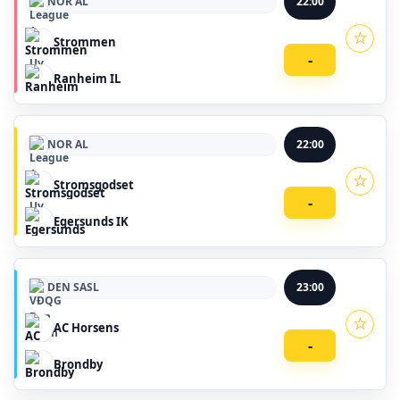
NOR AL
22:00
Strommen
-
Ranheim IL
NOR AL
22:00
Stromsgodset
-
Egersunds IK
DEN SASL
23:00
AC Horsens
-
Brondby