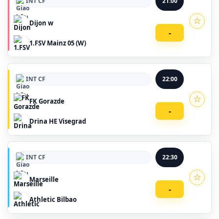
INT CF
21:00
Dijon w
-
1.FSV Mainz 05 (W)
INT CF
22:00
FK Gorazde
-
Drina HE Visegrad
INT CF
22:30
Marseille
-
Athletic Bilbao