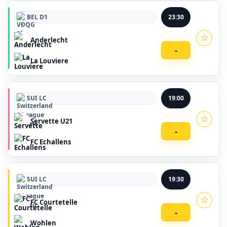
BEL D1
23:30
Anderlecht
-
La Louviere
SUI LC
19:00
Servette U21
-
FC Echallens
SUI LC
19:30
FC Courtetelle
-
Wohlen