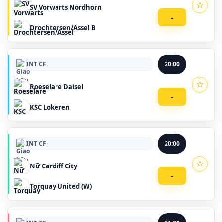
SV Vorwarts Nordhorn
-
Drochtersen/Assel B
INT CF
20:00
Roeselare Daisel
-
KSC Lokeren
INT CF
20:00
Nữ Cardiff City
-
Torquay United (W)