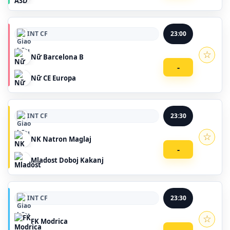
INT CF
23:00
Nữ Barcelona B
-
Nữ CE Europa
INT CF
23:30
NK Natron Maglaj
-
Mladost Doboj Kakanj
INT CF
23:30
FK Modrica