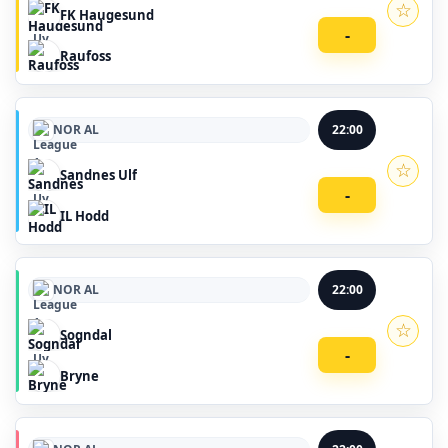
FK Haugesund
-
Raufoss
NOR AL
22:00
Sandnes Ulf
-
IL Hodd
NOR AL
22:00
Sogndal
-
Bryne