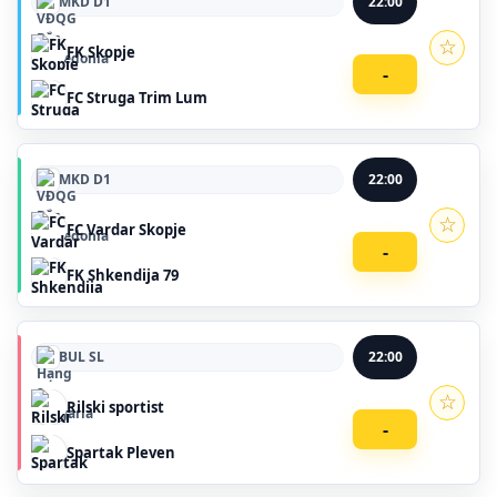
MKD D1
22:00
FK Skopje
-
FC Struga Trim Lum
MKD D1
22:00
FC Vardar Skopje
-
FK Shkendija 79
BUL SL
22:00
Rilski sportist
-
Spartak Pleven