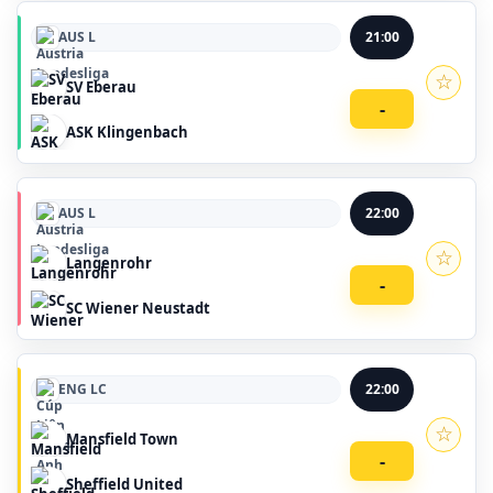
AUS L
21:00
SV Eberau
-
ASK Klingenbach
AUS L
22:00
Langenrohr
-
SC Wiener Neustadt
ENG LC
22:00
Mansfield Town
-
Sheffield United