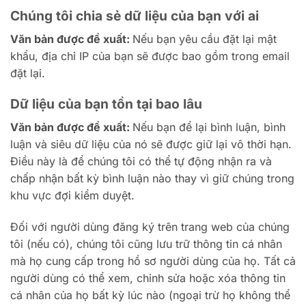
Chúng tôi chia sẻ dữ liệu của bạn với ai
Văn bản được đề xuất:
Nếu bạn yêu cầu đặt lại mật
khẩu, địa chỉ IP của bạn sẽ được bao gồm trong email
đặt lại.
Dữ liệu của bạn tồn tại bao lâu
Văn bản được đề xuất:
Nếu bạn để lại bình luận, bình
luận và siêu dữ liệu của nó sẽ được giữ lại vô thời hạn.
Điều này là để chúng tôi có thể tự động nhận ra và
chấp nhận bất kỳ bình luận nào thay vì giữ chúng trong
khu vực đợi kiểm duyệt.
Đối với người dùng đăng ký trên trang web của chúng
tôi (nếu có), chúng tôi cũng lưu trữ thông tin cá nhân
mà họ cung cấp trong hồ sơ người dùng của họ. Tất cả
người dùng có thể xem, chỉnh sửa hoặc xóa thông tin
cá nhân của họ bất kỳ lúc nào (ngoại trừ họ không thể