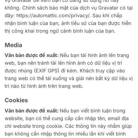
không. Chính sách bảo mật của dịch vụ Gravatar có tại
đây: https://automattic.com/privacy/. Sau khi chấp
nhận bình luận của bạn, ảnh tiểu sử của bạn được hiển
thị công khai trong ngữ cảnh bình luận của bạn.
Media
Văn bản được đề xuất:
Nếu bạn tải hình ảnh lên trang
web, bạn nên tránh tải lên hình ảnh có dữ liệu vị trí
được nhúng (EXIF GPS) đi kèm. Khách truy cập vào
trang web có thể tải xuống và giải nén bất kỳ dữ liệu vị
trí nào từ hình ảnh trên trang web.
Cookies
Văn bản được đề xuất:
Nếu bạn viết bình luận trong
website, bạn có thể cung cấp cần nhập tên, email địa
chỉ website trong cookie. Các thông tin này nhằm giúp
bạn không cần nhập thông tin nhiều lần khi viết bình