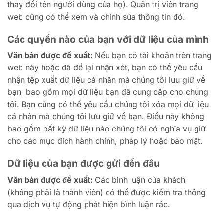
thay đổi tên người dùng của họ). Quản trị viên trang
web cũng có thể xem và chỉnh sửa thông tin đó.
Các quyền nào của bạn với dữ liệu của mình
Văn bản được đề xuất:
Nếu bạn có tài khoản trên trang
web này hoặc đã để lại nhận xét, bạn có thể yêu cầu
nhận tệp xuất dữ liệu cá nhân mà chúng tôi lưu giữ về
bạn, bao gồm mọi dữ liệu bạn đã cung cấp cho chúng
tôi. Bạn cũng có thể yêu cầu chúng tôi xóa mọi dữ liệu
cá nhân mà chúng tôi lưu giữ về bạn. Điều này không
bao gồm bất kỳ dữ liệu nào chúng tôi có nghĩa vụ giữ
cho các mục đích hành chính, pháp lý hoặc bảo mật.
Dữ liệu của bạn được gửi đến đâu
Văn bản được đề xuất:
Các bình luận của khách
(không phải là thành viên) có thể được kiểm tra thông
qua dịch vụ tự động phát hiện bình luận rác.