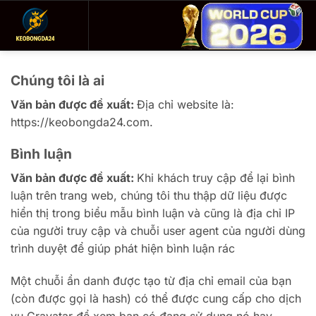
Bỏ
qua
nội
dung
Chúng tôi là ai
Văn bản được đề xuất:
Địa chỉ website là:
https://keobongda24.com.
Bình luận
Văn bản được đề xuất:
Khi khách truy cập để lại bình
luận trên trang web, chúng tôi thu thập dữ liệu được
hiển thị trong biểu mẫu bình luận và cũng là địa chỉ IP
của người truy cập và chuỗi user agent của người dùng
trình duyệt để giúp phát hiện bình luận rác
Một chuỗi ẩn danh được tạo từ địa chỉ email của bạn
(còn được gọi là hash) có thể được cung cấp cho dịch
vụ Gravatar để xem bạn có đang sử dụng nó hay