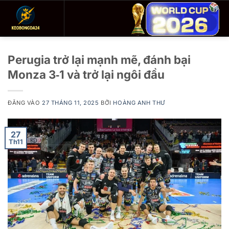
Bỏ
qua
nội
dung
Perugia trở lại mạnh mẽ, đánh bại
Monza 3‑1 và trở lại ngôi đầu
ĐĂNG VÀO
27 THÁNG 11, 2025
BỞI
HOÀNG ANH THƯ
27
Th11