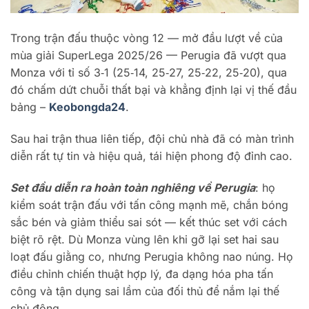
Trong trận đấu thuộc vòng 12 — mở đầu lượt về của
mùa giải SuperLega 2025/26 — Perugia đã vượt qua
Monza với tỉ số 3‑1 (25‑14, 25‑27, 25‑22, 25‑20), qua
đó chấm dứt chuỗi thất bại và khẳng định lại vị thế đầu
bảng –
Keobongda24
.
Sau hai trận thua liên tiếp, đội chủ nhà đã có màn trình
diễn rất tự tin và hiệu quả, tái hiện phong độ đỉnh cao.
Set đầu diễn ra hoàn toàn nghiêng về Perugia
: họ
kiểm soát trận đấu với tấn công mạnh mẽ, chắn bóng
sắc bén và giảm thiểu sai sót — kết thúc set với cách
biệt rõ rệt. Dù Monza vùng lên khi gỡ lại set hai sau
loạt đấu giằng co, nhưng Perugia không nao núng. Họ
điều chỉnh chiến thuật hợp lý, đa dạng hóa pha tấn
công và tận dụng sai lầm của đối thủ để nắm lại thế
chủ động.