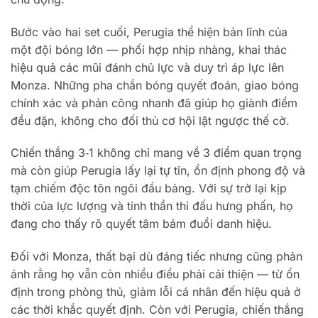
Bước vào hai set cuối, Perugia thể hiện bản lĩnh của
một đội bóng lớn — phối hợp nhịp nhàng, khai thác
hiệu quả các mũi đánh chủ lực và duy trì áp lực lên
Monza. Những pha chắn bóng quyết đoán, giao bóng
chính xác và phản công nhanh đã giúp họ giành điểm
đều đặn, không cho đối thủ cơ hội lật ngược thế cờ.
Chiến thắng 3‑1 không chỉ mang về 3 điểm quan trọng
mà còn giúp Perugia lấy lại tự tin, ổn định phong độ và
tạm chiếm độc tôn ngôi đầu bảng. Với sự trở lại kịp
thời của lực lượng và tinh thần thi đấu hưng phấn, họ
đang cho thấy rõ quyết tâm bám đuổi danh hiệu.
Đối với Monza, thất bại dù đáng tiếc nhưng cũng phản
ánh rằng họ vẫn còn nhiều điều phải cải thiện — từ ổn
định trong phòng thủ, giảm lỗi cá nhân đến hiệu quả ở
các thời khắc quyết định. Còn với Perugia, chiến thắng