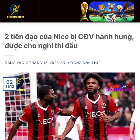
Bỏ
qua
nội
dung
2 tiền đạo của Nice bị CĐV hành hung,
được cho nghỉ thi đấu
ĐĂNG VÀO
2 THÁNG 12, 2025
BỞI
HOÀNG ANH THƯ
02
Th12