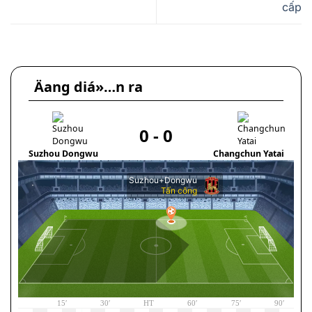
cấp
Äang diá»…n ra
0
-
0
Suzhou Dongwu
Changchun Yatai
K