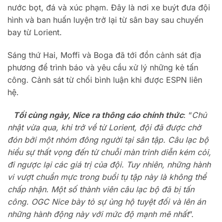
nước bọt, đá và xúc phạm. Đây là nơi xe buýt đưa đội
hình và ban huấn luyện trở lại từ sân bay sau chuyến
bay từ Lorient.
Sáng thứ Hai, Moffi và Boga đã tới đồn cảnh sát địa
phương để trình báo và yêu cầu xử lý những kẻ tấn
công. Cảnh sát từ chối bình luận khi được ESPN liên
hệ.
Tối cùng ngày, Nice ra thông cáo chính thức
: “
Chủ
nhật vừa qua, khi trở về từ Lorient, đội đã được chờ
đón bởi một nhóm đông người tại sân tập. Câu lạc bộ
hiểu sự thất vọng đến từ chuỗi màn trình diễn kém cỏi,
đi ngược lại các giá trị của đội. Tuy nhiên, những hành
vi vượt chuẩn mực trong buổi tụ tập này là không thể
chấp nhận. Một số thành viên câu lạc bộ đã bị tấn
công. OGC Nice bày tỏ sự ủng hộ tuyệt đối và lên án
những hành động này với mức độ mạnh mẽ nhất
”.