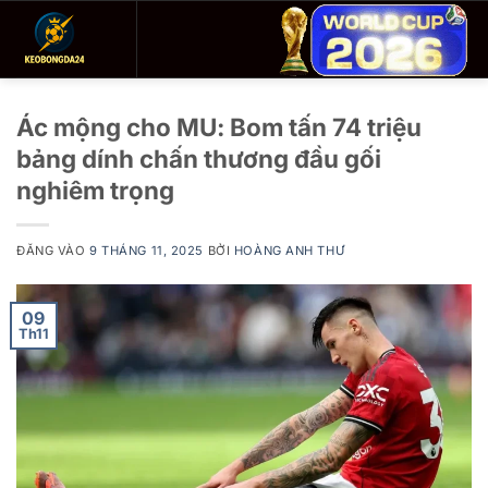
Bỏ
qua
nội
dung
Ác mộng cho MU: Bom tấn 74 triệu
bảng dính chấn thương đầu gối
nghiêm trọng
ĐĂNG VÀO
9 THÁNG 11, 2025
BỞI
HOÀNG ANH THƯ
09
Th11