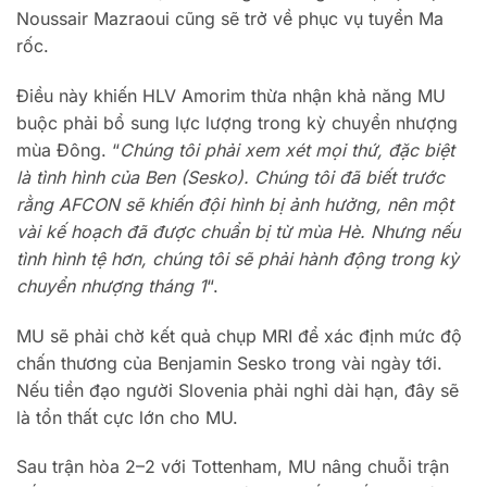
Noussair Mazraoui cũng sẽ trở về phục vụ tuyển Ma
rốc.
Điều này khiến HLV Amorim thừa nhận khả năng MU
buộc phải bổ sung lực lượng trong kỳ chuyển nhượng
mùa Đông. “
Chúng tôi phải xem xét mọi thứ, đặc biệt
là tình hình của Ben (Sesko). Chúng tôi đã biết trước
rằng AFCON sẽ khiến đội hình bị ảnh hưởng, nên một
vài kế hoạch đã được chuẩn bị từ mùa Hè. Nhưng nếu
tình hình tệ hơn, chúng tôi sẽ phải hành động trong kỳ
chuyển nhượng tháng 1
“.
MU sẽ phải chờ kết quả chụp MRI để xác định mức độ
chấn thương của Benjamin Sesko trong vài ngày tới.
Nếu tiền đạo người Slovenia phải nghỉ dài hạn, đây sẽ
là tổn thất cực lớn cho MU.
Sau trận hòa 2–2 với Tottenham, MU nâng chuỗi trận