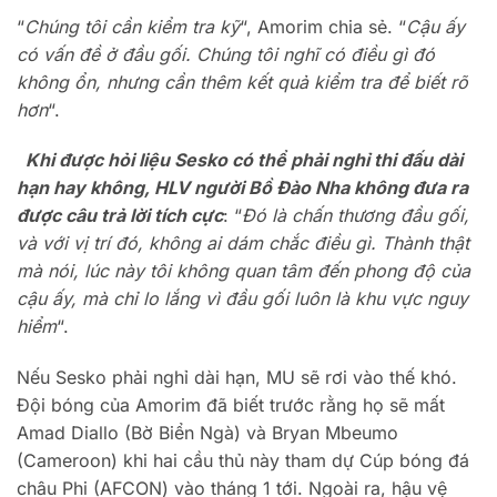
“
Chúng tôi cần kiểm tra kỹ
“, Amorim chia sẻ. “
Cậu ấy
có vấn đề ở đầu gối. Chúng tôi nghĩ có điều gì đó
không ổn, nhưng cần thêm kết quả kiểm tra để biết rõ
hơn
“.
Khi được hỏi liệu Sesko có thể phải nghỉ thi đấu dài
hạn hay không, HLV người Bồ Đào Nha không đưa ra
được câu trả lời tích cực
: “
Đó là chấn thương đầu gối,
và với vị trí đó, không ai dám chắc điều gì. Thành thật
mà nói, lúc này tôi không quan tâm đến phong độ của
cậu ấy, mà chỉ lo lắng vì đầu gối luôn là khu vực nguy
hiểm
“.
Nếu Sesko phải nghỉ dài hạn, MU sẽ rơi vào thế khó.
Đội bóng của Amorim đã biết trước rằng họ sẽ mất
Amad Diallo (Bờ Biển Ngà) và Bryan Mbeumo
(Cameroon) khi hai cầu thủ này tham dự Cúp bóng đá
châu Phi (AFCON) vào tháng 1 tới. Ngoài ra, hậu vệ