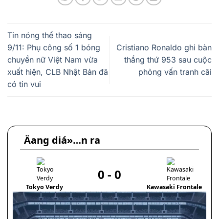
Tin nóng thể thao sáng
9/11: Phụ công số 1 bóng
Cristiano Ronaldo ghi bàn
chuyền nữ Việt Nam vừa
thắng thứ 953 sau cuộc
xuất hiện, CLB Nhật Bản đã
phỏng vấn tranh cãi
có tin vui
Äang diá»…n ra
0
-
0
Tokyo Verdy
Kawasaki Frontale
M