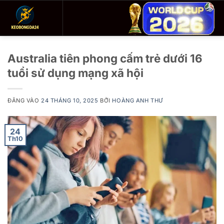
Bỏ
qua
nội
dung
Australia tiên phong cấm trẻ dưới 16
tuổi sử dụng mạng xã hội
ĐĂNG VÀO
24 THÁNG 10, 2025
BỞI
HOÀNG ANH THƯ
24
Th10