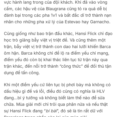
vực hành lang trong của đội khách. Khi đã vào vòng
cấm, các hậu vệ của Blaugrana cũng tỏ ra quá dễ bị
đánh bại trong các pha 1v1 và bất đắc dĩ trở thành nạn
nhân cho những pha xử lý của Estevao hay Garnacho.
Cũng giống như bao trận đấu khác, Hansi Flick chỉ đạo
học trò giăng bẫy việt vị triệt để. Và cũng thêm một
trận, bẫy việt vị trở thành con dao hai lưỡi khiến Barca
ôm hận. Barca không chỉ để lộ ra điểm yếu chí mạng,
điểm yếu đó còn bị khai thác liên tục từ trận này qua
trận khác, đến nỗi trở thành “công thức” để đối thủ tận
dụng để tấn công.
Khi một điểm yếu cứ liên tục bị phơi bày mà không có
dấu hiệu gì để vá lỗi, điều đó cũng có nghĩa là HLV
đang…bí ý tưởng và không biết làm thế nào để sửa
chữa. Mùa giải mới chỉ trôi qua phân nửa và nếu thật
sự Hansi Flick đang “
bí bài
”, đó sẽ là tin rất dữ với