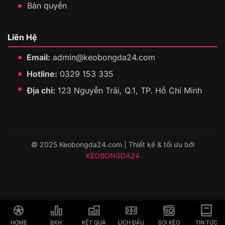
Bản quyền
Liên Hệ
Email:
admin@keobongda24.com
Hotline:
0329 153 335
Địa chỉ:
123 Nguyễn Trãi, Q.1, TP. Hồ Chí Minh
© 2025 Keobongda24.com | Thiết kế & tối ưu bởi
KEOBONGDA24
HOME
BXH
KẾT QUẢ
LỊCH ĐẤU
SOI KÈO
TIN TỨC
HOME
BXH
KẾT QUẢ
LỊCH ĐẤU
SOI KÈO
TIN TỨC