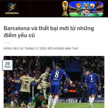
Bỏ
qua
nội
dung
Barcelona và thất bại mới từ những
điểm yếu cũ
ĐĂNG VÀO
26 THÁNG 11, 2025
BỞI
HOÀNG ANH THƯ
26
Th11