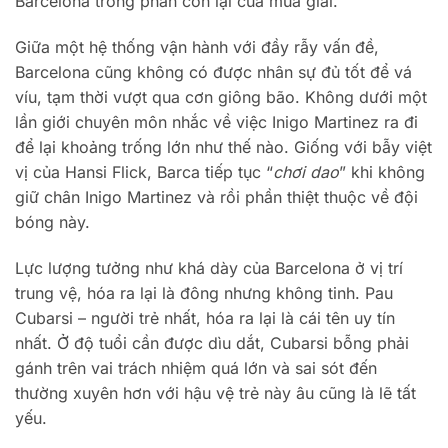
Barcelona trong phần còn lại của mùa giải.
Giữa một hệ thống vận hành với đầy rẫy vấn đề,
Barcelona cũng không có được nhân sự đủ tốt để vá
víu, tạm thời vượt qua cơn giông bão. Không dưới một
lần giới chuyên môn nhắc về việc Inigo Martinez ra đi
để lại khoảng trống lớn như thế nào. Giống với bẫy việt
vị của Hansi Flick, Barca tiếp tục “
chơi dao
” khi không
giữ chân Inigo Martinez và rồi phần thiệt thuộc về đội
bóng này.
Lực lượng tưởng như khá dày của Barcelona ở vị trí
trung vệ, hóa ra lại là đông nhưng không tinh. Pau
Cubarsi – người trẻ nhất, hóa ra lại là cái tên uy tín
nhất. Ở độ tuổi cần được dìu dắt, Cubarsi bỗng phải
gánh trên vai trách nhiệm quá lớn và sai sót đến
thường xuyên hơn với hậu vệ trẻ này âu cũng là lẽ tất
yếu.