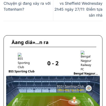
Chuyện gì đang xảy ra với
vs Sheffield Wednesday
Tottenham?
2h45 ngày 27/11: Điểm tựa
sân nhà
Äang diá»…n ra
0
-
2
T
BSS Sporting Club
Bengal Nagpur
Railway FC