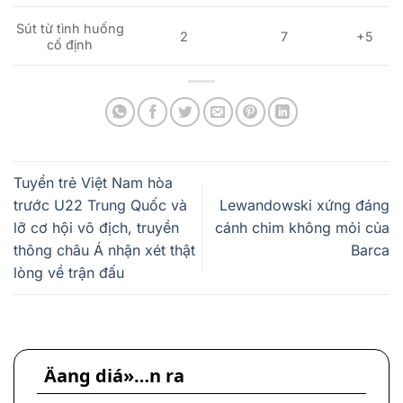
Sút từ tình huống
2
7
+5
cố định
Tuyển trẻ Việt Nam hòa
trước U22 Trung Quốc và
Lewandowski xứng đáng
lỡ cơ hội vô địch, truyền
cánh chim không mỏi của
thông châu Á nhận xét thật
Barca
lòng về trận đấu
Äang diá»…n ra