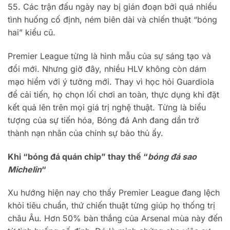
55. Các trận đấu ngày nay bị gián đoạn bởi quá nhiều
tình huống cố định, ném biên dài và chiến thuật “bóng
hai” kiểu cũ.
Premier League từng là hình mẫu của sự sáng tạo và
đổi mới. Nhưng giờ đây, nhiều HLV không còn dám
mạo hiểm với ý tưởng mới. Thay vì học hỏi Guardiola
để cải tiến, họ chọn lối chơi an toàn, thực dụng khi đặt
kết quả lên trên mọi giá trị nghệ thuật. Từng là biểu
tượng của sự tiến hóa, Bóng đá Anh đang dần trở
thành nạn nhân của chính sự bảo thủ ấy.
Khi “bóng đá quán chip” thay thế “
bóng đá sao
Michelin
“
Xu hướng hiện nay cho thấy Premier League đang lệch
khỏi tiêu chuẩn, thứ chiến thuật từng giúp họ thống trị
châu Âu. Hơn 50% bàn thắng của Arsenal mùa này đến