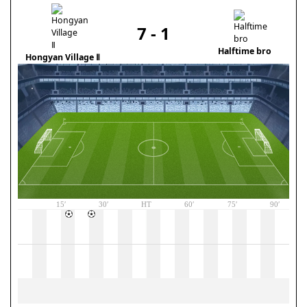
7
-
1
Halftime bro
Hongyan Village Ⅱ
FC