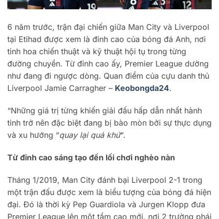
6 năm trước, trận đại chiến giữa Man City và Liverpool
tại Etihad được xem là đỉnh cao của bóng đá Anh, nơi
tinh hoa chiến thuật và kỹ thuật hội tụ trong từng
đường chuyền. Từ đỉnh cao ấy, Premier League dường
như đang đi ngược dòng. Quan điểm của cựu danh thủ
Liverpool Jamie Carragher –
Keobongda24
.
“Những giá trị từng khiến giải đấu hấp dẫn nhất hành
tinh trở nên đặc biệt đang bị bào mòn bởi sự thực dụng
và xu hướng “
quay lại quá khứ
“.
Từ đỉnh cao sáng tạo đến lối chơi nghèo nàn
Tháng 1/2019, Man City đánh bại Liverpool 2-1 trong
một trận đấu được xem là biểu tượng của bóng đá hiện
đại. Đó là thời kỳ Pep Guardiola và Jurgen Klopp đưa
Premier League lên một tầm cao mới, nơi 2 trường phái