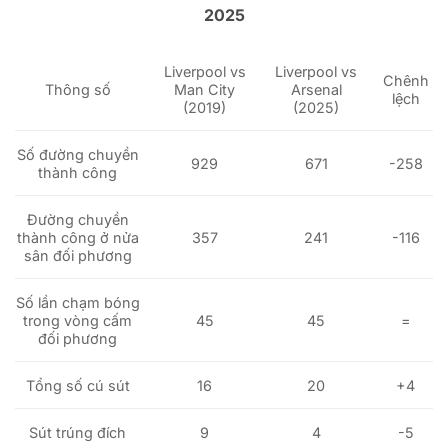
2025
Liverpool vs
Liverpool vs
Chênh
Thông số
Man City
Arsenal
lệch
(2019)
(2025)
Số đường chuyền
929
671
-258
thành công
Đường chuyền
thành công ở nửa
357
241
-116
sân đối phương
Số lần chạm bóng
trong vòng cấm
45
45
=
đối phương
Tổng số cú sút
16
20
+4
Sút trúng đích
9
4
-5