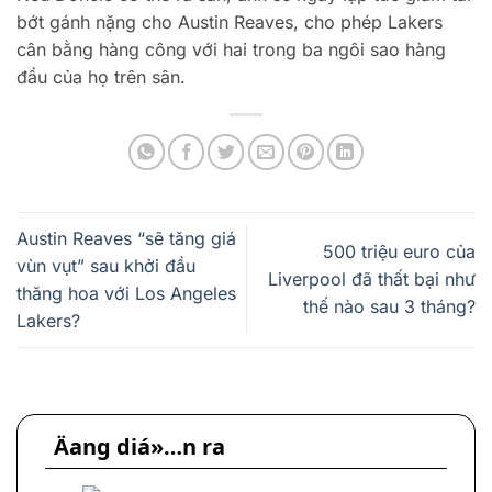
bớt gánh nặng cho Austin Reaves, cho phép Lakers
cân bằng hàng công với hai trong ba ngôi sao hàng
đầu của họ trên sân.
Austin Reaves “sẽ tăng giá
500 triệu euro của
vùn vụt” sau khởi đầu
Liverpool đã thất bại như
thăng hoa với Los Angeles
thế nào sau 3 tháng?
Lakers?
Äang diá»…n ra