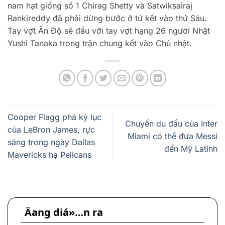
nam hạt giống số 1 Chirag Shetty và Satwiksairaj
Rankireddy đã phải dừng bước ở tứ kết vào thứ Sáu.
Tay vợt Ấn Độ sẽ đấu với tay vợt hạng 26 người Nhật
Yushi Tanaka trong trận chung kết vào Chủ nhật.
Cooper Flagg phá kỷ lục
Chuyến du đấu của Inter
của LeBron James, rực
Miami có thể đưa Messi
sáng trong ngày Dallas
đến Mỹ Latinh
Mavericks hạ Pelicans
Äang diá»…n ra