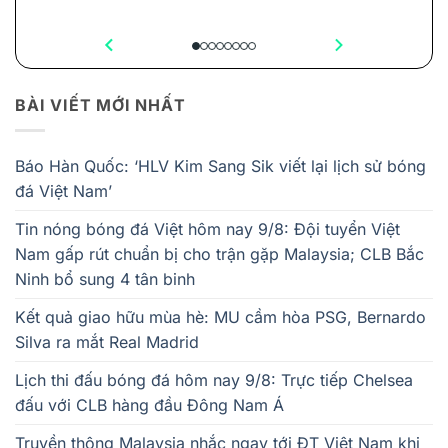
BÀI VIẾT MỚI NHẤT
Báo Hàn Quốc: ‘HLV Kim Sang Sik viết lại lịch sử bóng
đá Việt Nam’
Tin nóng bóng đá Việt hôm nay 9/8: Đội tuyển Việt
Nam gấp rút chuẩn bị cho trận gặp Malaysia; CLB Bắc
Ninh bổ sung 4 tân binh
Kết quả giao hữu mùa hè: MU cầm hòa PSG, Bernardo
Silva ra mắt Real Madrid
Lịch thi đấu bóng đá hôm nay 9/8: Trực tiếp Chelsea
đấu với CLB hàng đầu Đông Nam Á
Truyền thông Malaysia nhắc ngay tới ĐT Việt Nam khi