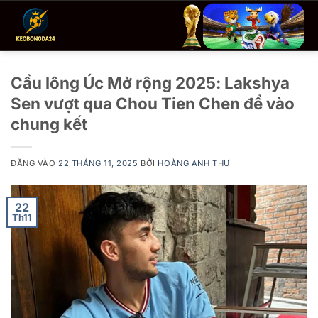
Bỏ
qua
nội
dung
Cầu lông Úc Mở rộng 2025: Lakshya
Sen vượt qua Chou Tien Chen để vào
chung kết
ĐĂNG VÀO
22 THÁNG 11, 2025
BỞI
HOÀNG ANH THƯ
22
Th11