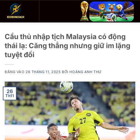
Bỏ
qua
nội
dung
Cầu thủ nhập tịch Malaysia có động
thái lạ: Căng thẳng nhưng giữ im lặng
tuyệt đối
ĐĂNG VÀO
26 THÁNG 11, 2025
BỞI
HOÀNG ANH THƯ
26
Th11