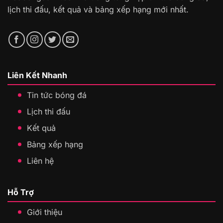
lịch thi đấu, kết quả và bảng xếp hạng mới nhất.
Liên Kết Nhanh
Tin tức bóng đá
Lịch thi đấu
Kết quả
Bảng xếp hạng
Liên hệ
Hỗ Trợ
Giới thiệu