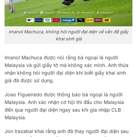
Imanol Machuca, không hỏi người đại diện về vấn đề giấy
khai sinh giả
Imanol Machuca được nói rằng bà ngoại là người
Malaysia và gửi giấy tờ mà không xác minh. Anh thừa
nhận không hỏi người đại diện khi biết giấy khai sinh
giả đã được sử dụng.
Joao Figueiredo được thông báo bà ngoại là người
Malaysia. Anh xác nhận cơ hội thi đấu cho Malaysia
đến qua người đại diện ngay sau khi gia nhập CLB
Malaysia.
Jon Irazabal khai rằng anh đã thay người đại diện sau