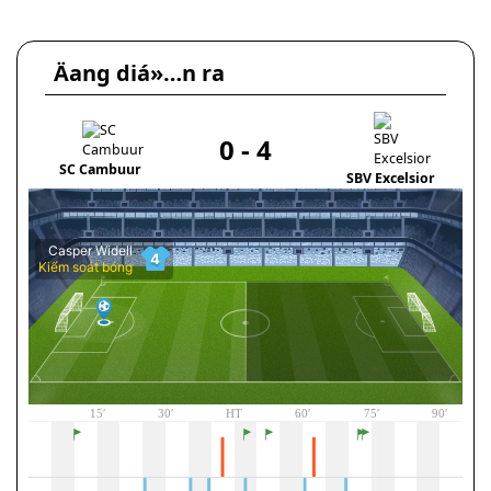
Äang diá»…n ra
0
-
4
SC Cambuur
SBV Excelsior