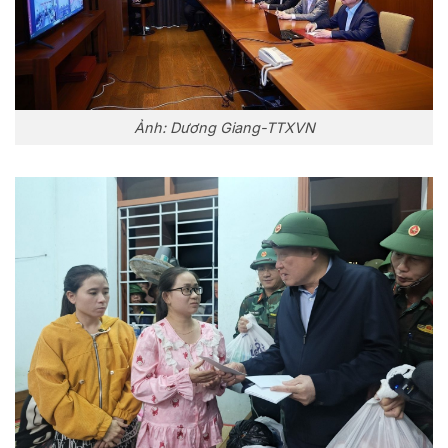
Ảnh: Dương Giang-TTXVN