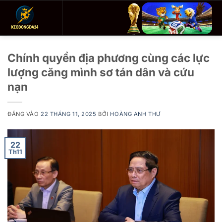
Bỏ
qua
nội
dung
Chính quyền địa phương cùng các lực
lượng căng mình sơ tán dân và cứu
nạn
ĐĂNG VÀO
22 THÁNG 11, 2025
BỞI
HOÀNG ANH THƯ
22
Th11