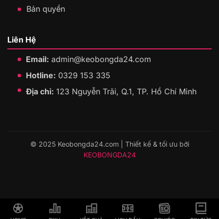
Bản quyền
Liên Hệ
Email:
admin@keobongda24.com
Hotline:
0329 153 335
Địa chỉ:
123 Nguyễn Trãi, Q.1, TP. Hồ Chí Minh
© 2025 Keobongda24.com | Thiết kế & tối ưu bởi
KEOBONGDA24
HOME
BXH
KẾT QUẢ
LỊCH ĐẤU
SOI KÈO
TIN TỨC