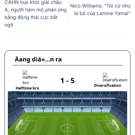
CAHN loại khỏi giải châu
Nico Williams: “Tôi cứ như
Á, người hâm mộ phản ứng
là bố của Lamine Yamal”
bằng động thái cực bất
ngờ
Äang diá»…n ra
1
-
5
Diversification
Halftime bro
P