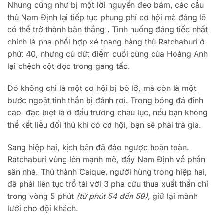
Nhưng cũng như bị một lời nguyền đeo bám, các cầu
thủ Nam Định lại tiếp tục phung phí cơ hội mà đáng lẽ
có thể trở thành bàn thắng . Tình huống đáng tiếc nhất
chính là pha phối hợp xé toang hàng thủ Ratchaburi ở
phút 40, nhưng cú dứt điểm cuối cùng của Hoàng Anh
lại chệch cột dọc trong gang tấc.
Đó không chỉ là một cơ hội bị bỏ lỡ, mà còn là một
bước ngoặt tinh thần bị đánh rơi. Trong bóng đá đỉnh
cao, đặc biệt là ở đấu trường châu lục, nếu bạn không
thể kết liễu đối thủ khi có cơ hội, bạn sẽ phải trả giá.
Sang hiệp hai, kịch bản đã đảo ngược hoàn toàn.
Ratchaburi vùng lên mạnh mẽ, đẩy Nam Định về phần
sân nhà. Thủ thành Caique, người hùng trong hiệp hai,
đã phải liên tục trổ tài với 3 pha cứu thua xuất thần chỉ
trong vòng 5 phút
(từ phút 54 đến 59),
giữ lại mành
lưới cho đội khách.