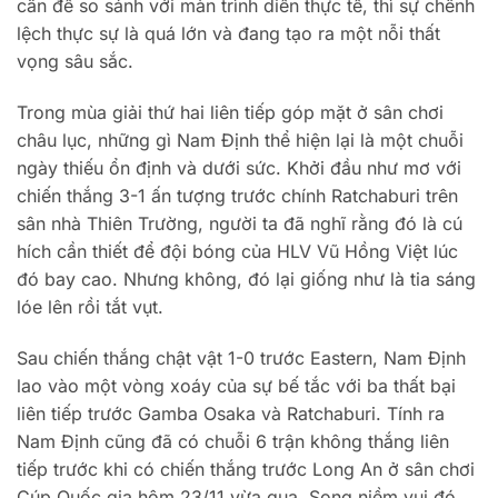
cân để so sánh với màn trình diễn thực tế, thì sự chênh
lệch thực sự là quá lớn và đang tạo ra một nỗi thất
vọng sâu sắc.
Trong mùa giải thứ hai liên tiếp góp mặt ở sân chơi
châu lục, những gì Nam Định thể hiện lại là một chuỗi
ngày thiếu ổn định và dưới sức. Khởi đầu như mơ với
chiến thắng 3-1 ấn tượng trước chính Ratchaburi trên
sân nhà Thiên Trường, người ta đã nghĩ rằng đó là cú
hích cần thiết để đội bóng của HLV Vũ Hồng Việt lúc
đó bay cao. Nhưng không, đó lại giống như là tia sáng
lóe lên rồi tắt vụt.
Sau chiến thắng chật vật 1-0 trước Eastern, Nam Định
lao vào một vòng xoáy của sự bế tắc với ba thất bại
liên tiếp trước Gamba Osaka và Ratchaburi. Tính ra
Nam Định cũng đã có chuỗi 6 trận không thắng liên
tiếp trước khi có chiến thắng trước Long An ở sân chơi
Cúp Quốc gia hôm 23/11 vừa qua. Song niềm vui đó