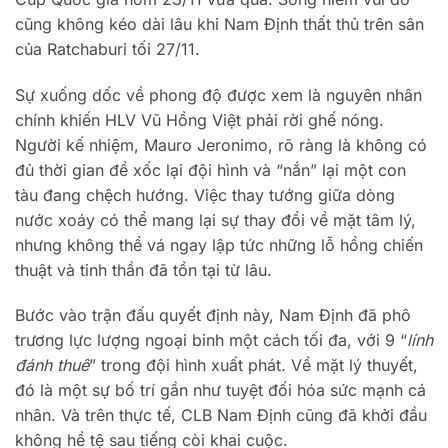
cũng không kéo dài lâu khi Nam Định thất thủ trên sân
của Ratchaburi tối 27/11.
Sự xuống dốc về phong độ được xem là nguyên nhân
chính khiến HLV Vũ Hồng Việt phải rời ghế nóng.
Người kế nhiệm, Mauro Jeronimo, rõ ràng là không có
đủ thời gian để xốc lại đội hình và “nắn” lại một con
tàu đang chệch hướng. Việc thay tướng giữa dòng
nước xoáy có thể mang lại sự thay đổi về mặt tâm lý,
nhưng không thể vá ngay lập tức những lỗ hổng chiến
thuật và tinh thần đã tồn tại từ lâu.
Bước vào trận đấu quyết định này, Nam Định đã phô
trương lực lượng ngoại binh một cách tối đa, với 9 “
lính
đánh thuê
” trong đội hình xuất phát. Về mặt lý thuyết,
đó là một sự bố trí gần như tuyệt đối hóa sức mạnh cá
nhân. Và trên thực tế, CLB Nam Định cũng đã khởi đầu
không hề tệ sau tiếng còi khai cuộc.