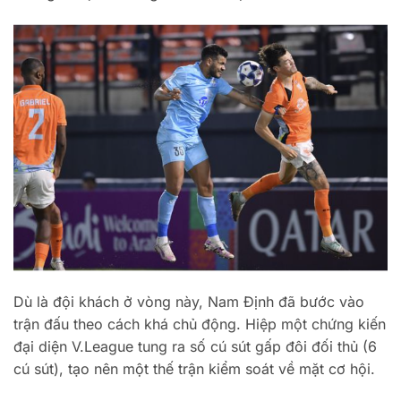
Dù là đội khách ở vòng này, Nam Định đã bước vào
trận đấu theo cách khá chủ động. Hiệp một chứng kiến
đại diện V.League tung ra số cú sút gấp đôi đối thủ (6
cú sút), tạo nên một thế trận kiểm soát về mặt cơ hội.