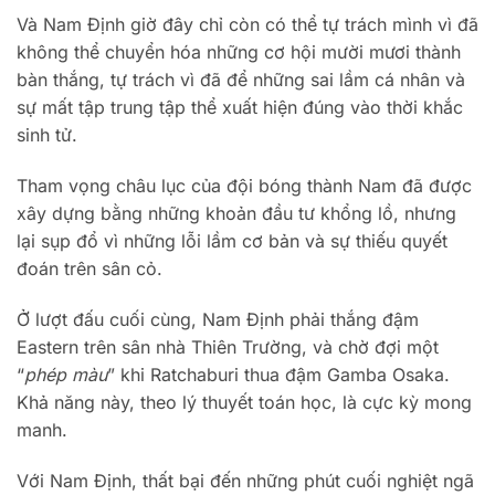
Và Nam Định giờ đây chỉ còn có thể tự trách mình vì đã
không thể chuyển hóa những cơ hội mười mươi thành
bàn thắng, tự trách vì đã để những sai lầm cá nhân và
sự mất tập trung tập thể xuất hiện đúng vào thời khắc
sinh tử.
Tham vọng châu lục của đội bóng thành Nam đã được
xây dựng bằng những khoản đầu tư khổng lồ, nhưng
lại sụp đổ vì những lỗi lầm cơ bản và sự thiếu quyết
đoán trên sân cỏ.
Ở lượt đấu cuối cùng, Nam Định phải thắng đậm
Eastern trên sân nhà Thiên Trường, và chờ đợi một
“
phép màu
” khi Ratchaburi thua đậm Gamba Osaka.
Khả năng này, theo lý thuyết toán học, là cực kỳ mong
manh.
Với Nam Định, thất bại đến những phút cuối nghiệt ngã