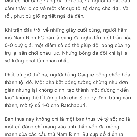
Một cơ hội bằng vàng đã trôi qua, và người ta bắt đầu
cảm thấy lo sợ về một kết cục tồi tệ đang chờ đợi. Và
rồi, phút bù giờ nghiệt ngã đã đến.
Khi trận đấu trôi về những giây cuối cùng, người hâm
mộ Nam Định FC hẳn là cũng đã nghĩ đến một trận hòa
0-0 quý giá, một điểm số có thể giúp đội bóng của họ
trụ lại sân chơi châu lục. Nhưng bóng đá đôi khi lại là
sự trừng phạt tàn nhẫn nhất.
Phút bù giờ thứ ba, người hùng Caique bỗng chốc hóa
thành tội đồ. Một pha bắt bóng tưởng chừng như đơn
giản nhưng lại không dính, tạo thành một đường “kiến
tạo” không thể lí tưởng hơn cho Sidcley đệm bóng cận
thành, mở tỷ số 1-0 cho Ratchaburi.
Bàn thua này không chỉ là một bàn thua về tỷ số; nó là
một cú đánh chí mạng vào tinh thần vốn đã mỏng
manh của các cầu thủ Nam Định. Sự sụp đổ diễn ra