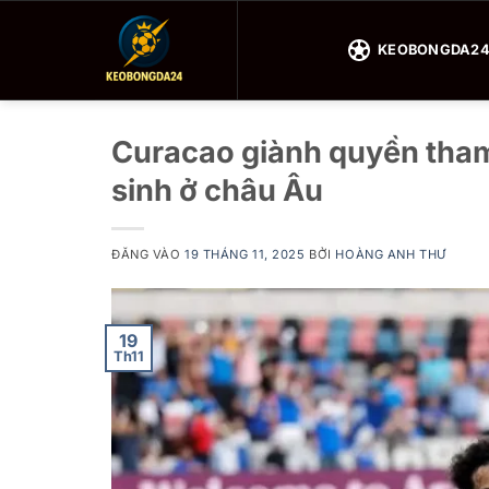
Bỏ
qua
KEOBONGDA2
nội
dung
Curacao giành quyền tham 
sinh ở châu Âu
ĐĂNG VÀO
19 THÁNG 11, 2025
BỞI
HOÀNG ANH THƯ
19
Th11