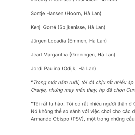
Sontje Hansen (Hoorn, Hà Lan)
Kenji Gorré (Spijkenisse, Hà Lan)
Jürgen Locadia (Emmen, Hà Lan)
Jearl Margaritha (Groningen, Hà Lan)
Jordi Paulina (Odijk, Hà Lan)
“
Trong một năm rưỡi, tôi đã chịu rất nhiều áp
Oranje, nhưng may mắn thay, họ đã chọn Cu
“Tôi rất tự hào. Tôi có rất nhiều người thân ở
Nó không thể so sánh với việc chơi cho các độ
Armando Obispo (PSV), một trong những cầu 