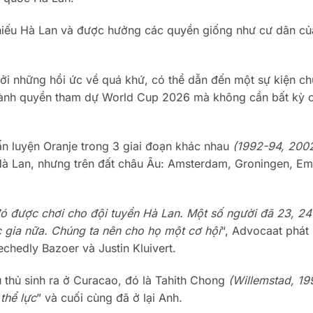
hiếu Hà Lan và được hưởng các quyền giống như cư dân củ
bởi những hồi ức về quá khứ, có thể dẫn đến một sự kiện c
giành quyền tham dự World Cup 2026 mà không cần bất kỳ 
n luyện Oranje trong 3 giai đoạn khác nhau
(1992-94, 200
 Hà Lan, nhưng trên đất châu Âu: Amsterdam, Groningen, E
ó được chơi cho đội tuyển Hà Lan. Một số người đã 23, 24
c gia nữa. Chúng ta nên cho họ một cơ hội
“, Advocaat phát 
echedly Bazoer và Justin Kluivert.
 thủ sinh ra ở Curacao, đó là Tahith Chong
(Willemstad, 19
thể lực
” và cuối cùng đã ở lại Anh.