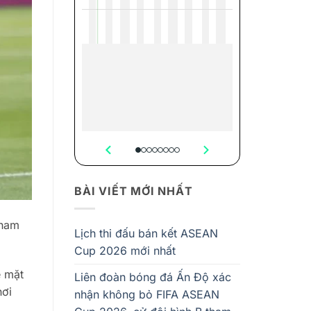
BÀI VIẾT MỚI NHẤT
tham
Lịch thi đấu bán kết ASEAN
Cup 2026 mới nhất
ề mặt
Liên đoàn bóng đá Ấn Độ xác
nơi
nhận không bỏ FIFA ASEAN