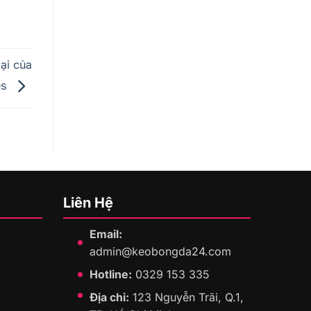
lại của
es
Liên Hệ
Email:
admin@keobongda24.com
Hotline:
0329 153 335
Địa chỉ:
123 Nguyễn Trãi, Q.1,