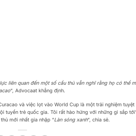
 lực liên quan đến một số cầu thủ vẫn nghĩ rằng họ có thể 
racao
“, Advocaat khẳng định.
 Curacao và việc lọt vào World Cup là một trải nghiệm tuyệt 
i tuyển trẻ quốc gia. Tôi rất hào hứng với những gì sắp tới”
thủ mới nhất gia nhập “
Làn sóng xanh
“, chia sẻ.