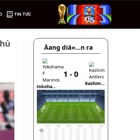
O
TIN TỨC
thủ
Äang diá»…n ra
1
-
0
0
Kashima
Gamba
Yokohama
Antlers
Osaka
F Marinos