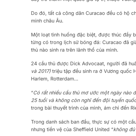
Do đó, tất cả công dân Curacao đều có hộ c
minh châu Âu.
Một loạt tình huống đặc biệt, được thúc đẩy 
từng có trong lịch sử bóng đá: Curacao đã 
thủ nào sinh ra trên lãnh thổ của mình.
24 cầu thủ được Dick Advocaat, người đã huấ
và 2017)
triệu tập đều sinh ra ở Vương quốc
Harlem, Rotterdam…
“
Có rất nhiều cầu thủ mơ ước một ngày nào đ
25 tuổi và không còn nghĩ đến đội tuyển quố
trong bài thuyết trình của mình, ám chỉ đến Ri
Trong danh sách ban đầu, thực sự có một cầu
nhưng tiền vệ của Sheffield United “
không đủ 