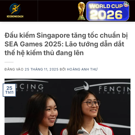
Bỏ
qua
nội
dung
Đấu kiếm Singapore tăng tốc chuẩn bị
SEA Games 2025: Lão tướng dẫn dắt
thế hệ kiếm thủ đang lên
ĐĂNG VÀO
25 THÁNG 11, 2025
BỞI
HOÀNG ANH THƯ
25
Th11