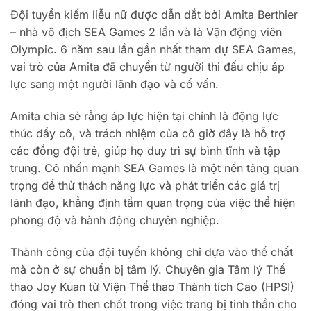
Đội tuyển kiếm liễu nữ được dẫn dắt bởi Amita Berthier
– nhà vô địch SEA Games 2 lần và là Vận động viên
Olympic. 6 năm sau lần gần nhất tham dự SEA Games,
vai trò của Amita đã chuyển từ người thi đấu chịu áp
lực sang một người lãnh đạo và cố vấn.
Amita chia sẻ rằng áp lực hiện tại chính là động lực
thúc đẩy cô, và trách nhiệm của cô giờ đây là hỗ trợ
các đồng đội trẻ, giúp họ duy trì sự bình tĩnh và tập
trung. Cô nhấn mạnh SEA Games là một nền tảng quan
trọng để thử thách năng lực và phát triển các giá trị
lãnh đạo, khẳng định tầm quan trọng của việc thể hiện
phong độ và hành động chuyên nghiệp.
Thành công của đội tuyển không chỉ dựa vào thể chất
mà còn ở sự chuẩn bị tâm lý. Chuyên gia Tâm lý Thể
thao Joy Kuan từ Viện Thể thao Thành tích Cao (HPSI)
đóng vai trò then chốt trong việc trang bị tinh thần cho