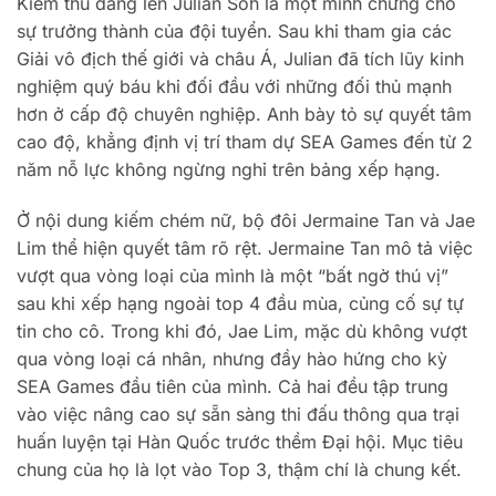
Kiếm thủ đang lên Julian Soh là một minh chứng cho
sự trưởng thành của đội tuyển. Sau khi tham gia các
Giải vô địch thế giới và châu Á, Julian đã tích lũy kinh
nghiệm quý báu khi đối đầu với những đối thủ mạnh
hơn ở cấp độ chuyên nghiệp. Anh bày tỏ sự quyết tâm
cao độ, khẳng định vị trí tham dự SEA Games đến từ 2
năm nỗ lực không ngừng nghỉ trên bảng xếp hạng.
Ở nội dung kiếm chém nữ, bộ đôi Jermaine Tan và Jae
Lim thể hiện quyết tâm rõ rệt. Jermaine Tan mô tả việc
vượt qua vòng loại của mình là một “bất ngờ thú vị”
sau khi xếp hạng ngoài top 4 đầu mùa, củng cố sự tự
tin cho cô. Trong khi đó, Jae Lim, mặc dù không vượt
qua vòng loại cá nhân, nhưng đầy hào hứng cho kỳ
SEA Games đầu tiên của mình. Cả hai đều tập trung
vào việc nâng cao sự sẵn sàng thi đấu thông qua trại
huấn luyện tại Hàn Quốc trước thềm Đại hội. Mục tiêu
chung của họ là lọt vào Top 3, thậm chí là chung kết.