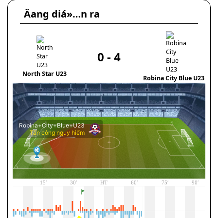
Äang diá»…n ra
0
-
4
I
North Star U23
Robina City Blue U23