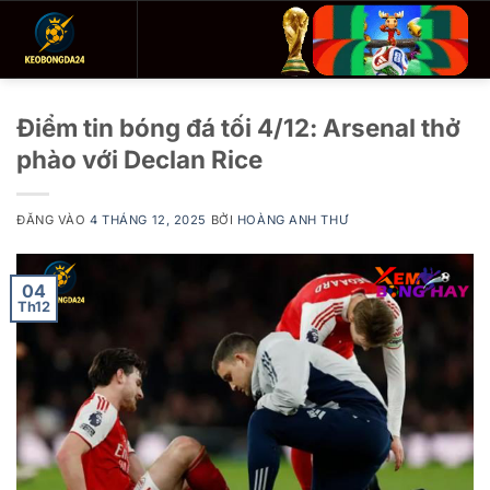
Bỏ
qua
nội
dung
Điểm tin bóng đá tối 4/12: Arsenal thở
phào với Declan Rice
ĐĂNG VÀO
4 THÁNG 12, 2025
BỞI
HOÀNG ANH THƯ
04
Th12