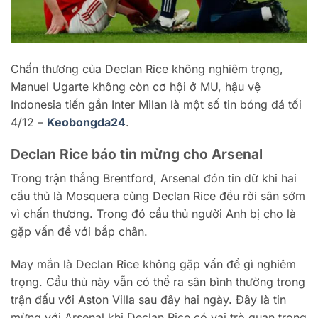
Chấn thương của Declan Rice không nghiêm trọng,
Manuel Ugarte không còn cơ hội ở MU, hậu vệ
Indonesia tiến gần Inter Milan là một số tin bóng đá tối
4/12 –
Keobongda24
.
Declan Rice báo tin mừng cho Arsenal
Trong trận thắng Brentford, Arsenal đón tin dữ khi hai
cầu thủ là Mosquera cùng Declan Rice đều rời sân sớm
vì chấn thương. Trong đó cầu thủ người Anh bị cho là
gặp vấn đề với bắp chân.
May mắn là Declan Rice không gặp vấn đề gì nghiêm
trọng. Cầu thủ này vẫn có thể ra sân bình thường trong
trận đấu với Aston Villa sau đây hai ngày. Đây là tin
mừng với Arsenal khi Declan Rice có vai trò quan trọng