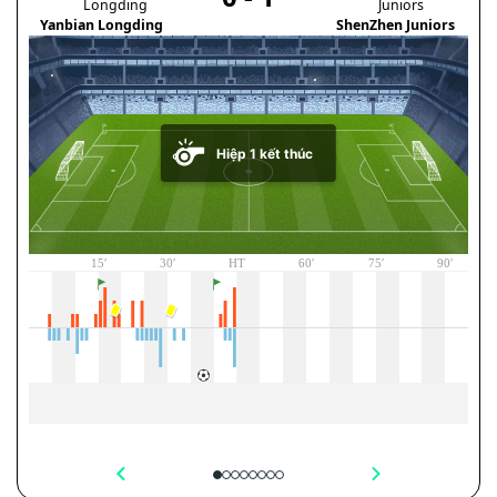
Yanbian Longding
ShenZhen Juniors
V-