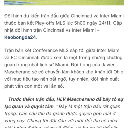
Đội hình dự kiến trận đấu giữa Cincinnati và Inter Miami
thuộc bán kết Play-offs MLS lúc 5h00 ngày 24/11. Cập
nhật đội hình trận Cincinnati vs Inter Miami –
Keobongda24
.
Trận bán kết Conference MLS sắp tới giữa Inter Miami
và FC Cincinnati được xem là một trong những chương
quan trọng nhất lịch sử Miami. Đội bóng của Javier
Mascherano sẽ có chuyến làm khách khó khăn tới Ohio
với mục tiêu tạo nên bất ngờ, tuy nhiên, đội hình xuất
phát vẫn còn một vài ẩn số.
Trước thềm trận đấu, HLV Mascherano đã bày tỏ sự
lạc quan và quyết tâm
: “
Đây là một trận đấu rất quan
trọng. Các cầu thủ đã giành được quyền góp mặt ở
vòng này. Chúng tôi đối đầu với một đối thủ có mùa
giải tương đương, cùng số điểm, và họ có lợi thế sân