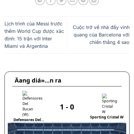
Lịch trình của Messi trước
Cuộc trở về nhà đầy vinh
thềm World Cup được xác
quang của Barcelona với
định: 15 trận với Inter
chiến thắng 4 sao
Miami và Argentina
Äang diá»…n ra
1
-
0
Sporting Cristal W
Defensores Del
Ilucan (W)