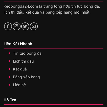
Keobongda24.com là trang tổng hợp tin tức bóng đá,
lịch thi đấu, kết quả và bảng xếp hạng mới nhất.
Liên Kết Nhanh
Tin tức bóng đá
Lịch thi đấu
Kết quả
Bảng xếp hạng
Liên hệ
Hỗ Trợ