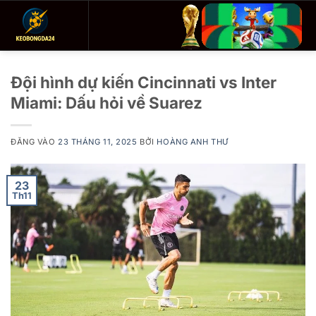
Bỏ
qua
nội
dung
Đội hình dự kiến Cincinnati vs Inter
Miami: Dấu hỏi về Suarez
ĐĂNG VÀO
23 THÁNG 11, 2025
BỞI
HOÀNG ANH THƯ
23
Th11