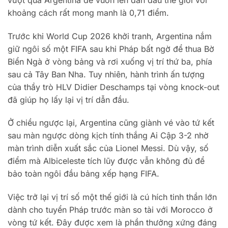
khoảng cách rất mong manh là 0,71 điểm.
Trước khi World Cup 2026 khởi tranh, Argentina nắm
giữ ngôi số một FIFA sau khi Pháp bất ngờ để thua Bờ
Biển Ngà ở vòng bảng và rơi xuống vị trí thứ ba, phía
sau cả Tây Ban Nha. Tuy nhiên, hành trình ấn tượng
của thầy trò HLV Didier Deschamps tại vòng knock-out
đã giúp họ lấy lại vị trí dẫn đầu.
Ở chiều ngược lại, Argentina cũng giành vé vào tứ kết
sau màn ngược dòng kịch tính thắng Ai Cập 3-2 nhờ
màn trình diễn xuất sắc của Lionel Messi. Dù vậy, số
điểm mà Albiceleste tích lũy được vẫn không đủ để
bảo toàn ngôi đầu bảng xếp hạng FIFA.
Việc trở lại vị trí số một thế giới là cú hích tinh thần lớn
dành cho tuyển Pháp trước màn so tài với Morocco ở
vòng tứ kết. Đây được xem là phần thưởng xứng đáng