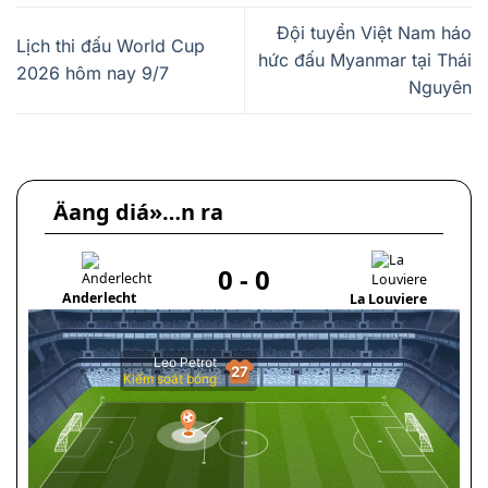
Đội tuyển Việt Nam háo
Lịch thi đấu World Cup
hức đấu Myanmar tại Thái
2026 hôm nay 9/7
Nguyên
Äang diá»…n ra
0
-
0
Anderlecht
La Louviere