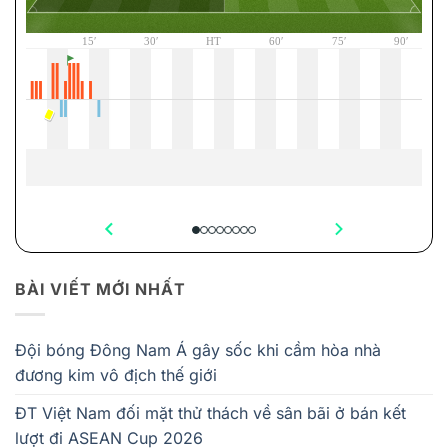
BÀI VIẾT MỚI NHẤT
Đội bóng Đông Nam Á gây sốc khi cầm hòa nhà
đương kim vô địch thế giới
ĐT Việt Nam đối mặt thử thách về sân bãi ở bán kết
lượt đi ASEAN Cup 2026