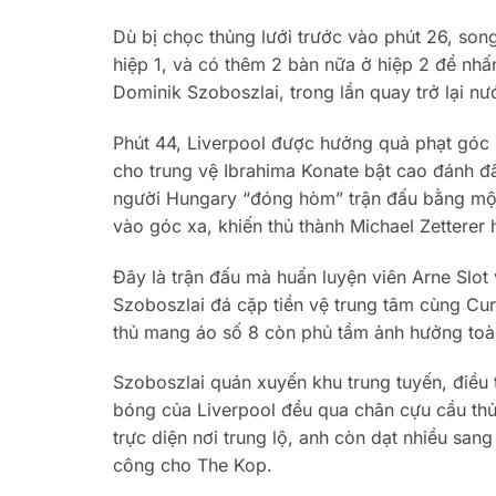
Dù bị chọc thủng lưới trước vào phút 26, song 
hiệp 1, và có thêm 2 bàn nữa ở hiệp 2 để nhấ
Dominik Szoboszlai, trong lần quay trở lại nư
Phút 44, Liverpool được hưởng quả phạt góc 
cho trung vệ Ibrahima Konate bật cao đánh đầu
người Hungary “đóng hòm” trận đấu bằng một
vào góc xa, khiến thủ thành Michael Zetterer 
Đây là trận đấu mà huấn luyện viên Arne Slot 
Szoboszlai đá cặp tiền vệ trung tâm cùng Cur
thủ mang áo số 8 còn phủ tầm ảnh hưởng toàn d
Szoboszlai quán xuyến khu trung tuyến, điều 
bóng của Liverpool đều qua chân cựu cầu th
trực diện nơi trung lộ, anh còn dạt nhiều sa
công cho The Kop.