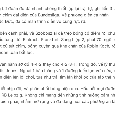
Lữ đoàn đỏ đã nhanh chóng thiết lập lại trật tự, ghi liền 3 
n chìm đại diện của Bundesliga. Về phương diện cá nhân,
ớc Đức, đã có màn trình diễn vô cùng rực rỡ.
bên cánh phải, và Szoboszlai đã treo bóng có điểm rơi chu
 tung lưới Eintracht Frankfurt. Sang hiệp 2, phút 70, ngôi 
 cú sút chìm, bóng xuyên qua khe chân của Robin Koch, r
hoàn toàn bất lực.
vận hành sơ đồ 4-4-2 thay cho 4-2-3-1. Trong đó, về lý thu
tis Jones. Ngoài 1 bàn thắng và 1 đường kiến tạo vừa nêu, 
iện lên lối chơi, tựa như trái tim lẫn khối óc của tập thể n
tiết nhịp độ, và phân phối bóng hiệu quả. Hầu hết mọi đườn
ủ RB Leipzig. Không chỉ mang đến những tình huống xâm n
ng biên phải, nhằm mở rộng và đa dạng hóa các phương án t