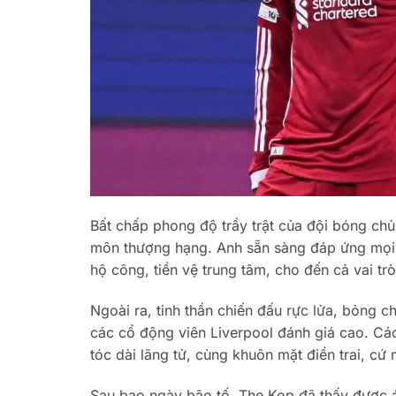
Bất chấp phong độ trầy trật của đội bóng ch
môn thượng hạng. Anh sẵn sàng đáp ứng mọi nh
hộ công, tiền vệ trung tâm, cho đến cả vai tr
Ngoài ra, tinh thần chiến đấu rực lửa, bỏng
các cổ động viên Liverpool đánh giá cao. Các
tóc dài lãng tử, cùng khuôn mặt điển trai, c
Sau bao ngày bão tố, The Kop đã thấy được ánh