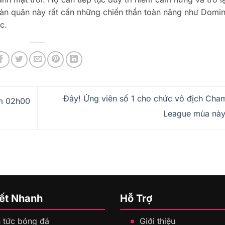
đoàn quân này rất cần những chiến thần toàn năng như Domin
c.
Đây! Ứng viên số 1 cho chức vô địch Cha
am 02h00
League mùa nà
Kết Nhanh
Hỗ Trợ
n tức bóng đá
Giới thiệu