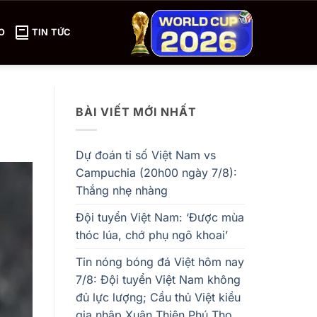
O
TIN TỨC
BÀI VIẾT MỚI NHẤT
Dự đoán tỉ số Việt Nam vs
Campuchia (20h00 ngày 7/8):
Thắng nhẹ nhàng
Đội tuyển Việt Nam: ‘Được mùa
thóc lúa, chớ phụ ngô khoai’
Tin nóng bóng đá Việt hôm nay
7/8: Đội tuyển Việt Nam không
đủ lực lượng; Cầu thủ Việt kiều
gia nhập Xuân Thiện Phú Thọ