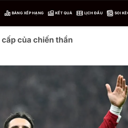
4
BẢNG XẾP HẠNG
KẾT QUẢ
LỊCH ĐẤU
SOI KÈ
 cấp của chiến thần