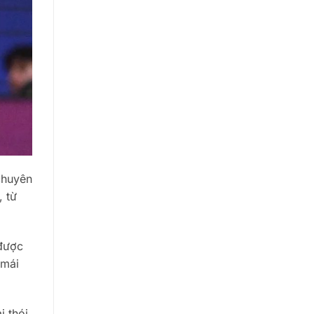
chuyên
, từ
 được
 mái
i thói