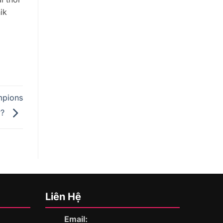
ik
mpions
y?
Liên Hệ
Email: