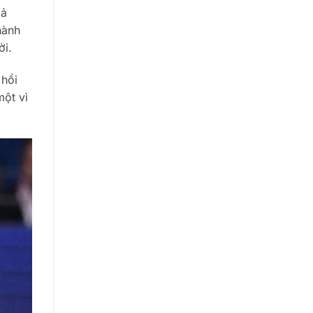
Cả
hành
ời.
 hồi
một vì