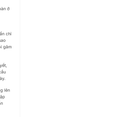
bàn ở
ẩn chỉ
sao
ồi găm
yết,
cầu
ày.
g lên
hập
ấn