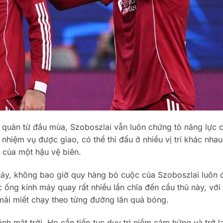
ủ quản từ đầu mùa, Szoboszlai vẫn luôn chứng tỏ năng lực 
iệm vụ được giao, có thể thi đấu ở nhiều vị trí khác nhau
ò của một hậu vệ biên.
 cháy, không bao giờ quy hàng bỏ cuộc của Szoboszlai luôn
 ống kính máy quay rất nhiều lần chĩa đến cầu thủ này, với
ứ mải miết chạy theo từng đường lăn quả bóng.
 mặt trời. Họ cần tiếp tục duy trì niềm cảm hứng và trở lạ