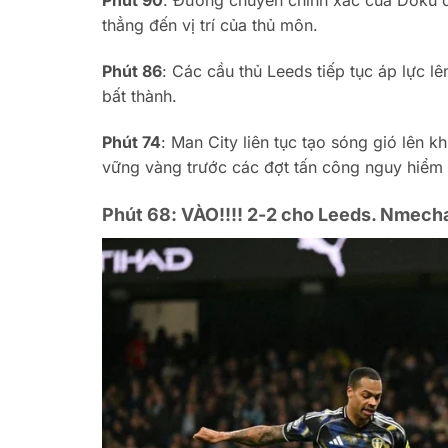
Phút 90
: Đường chuyển chính xác của Doku đ
thẳng đến vị trí của thủ môn.
Phút 86
: Các cầu thủ Leeds tiếp tục áp lực 
bất thành.
Phút 74
: Man City liên tục tạo sóng gió lên
vững vàng trước các đợt tấn công nguy hiểm 
Phút 68: VÀO!!!! 2-2 cho Leeds. Nmecha