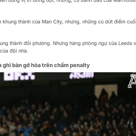
ến đúng vị trí đồng đội, nhưng, cú đánh đầu của Marmoush 
lên khung thành của Man City, nhưng, những cú dứt điểm cuố
 khung thành đối phương. Nhưng hàng phòng ngự của Leeds 
của đội nhà.
 ghi bàn gỡ hòa trên chấm penalty