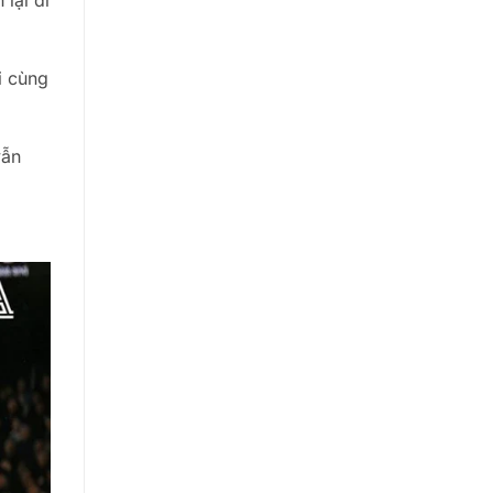
lại đi
i cùng
vẫn