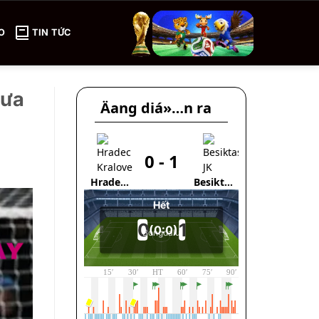
O
TIN TỨC
mưa
Äang diá»…n ra
0
-
1
1
Hradec
Besiktas
Kralove
JK
Lincoln
Red Imps
FC