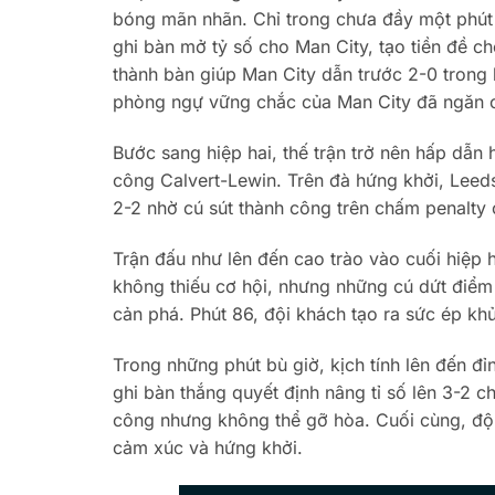
bóng mãn nhãn. Chỉ trong chưa đầy một phút 
ghi bàn mở tỷ số cho Man City, tạo tiền đề c
thành bàn giúp Man City dẫn trước 2-0 trong
phòng ngự vững chắc của Man City đã ngăn c
Bước sang hiệp hai, thế trận trở nên hấp dẫn 
công Calvert-Lewin. Trên đà hứng khởi, Leeds
2-2 nhờ cú sút thành công trên chấm penalty
Trận đấu như lên đến cao trào vào cuối hiệp 
không thiếu cơ hội, nhưng những cú dứt điểm
cản phá. Phút 86, đội khách tạo ra sức ép kh
Trong những phút bù giờ, kịch tính lên đến đ
ghi bàn thắng quyết định nâng tỉ số lên 3-2 c
công nhưng không thể gỡ hòa. Cuối cùng, đội 
cảm xúc và hứng khởi.