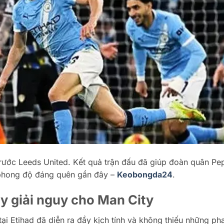
trước Leeds United. Kết quả trận đấu đã giúp đoàn quân Pe
 phong độ đáng quên gần đây –
Keobongda24
.
ay giải nguy cho Man City
ại Etihad đã diễn ra đầy kịch tính và không thiếu những ph