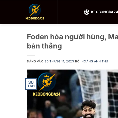
Bỏ
qua
KEOBONGDA2
nội
dung
Foden hóa người hùng, Ma
bàn thắng
ĐĂNG VÀO
30 THÁNG 11, 2025
BỞI
HOÀNG ANH THƯ
30
Th11