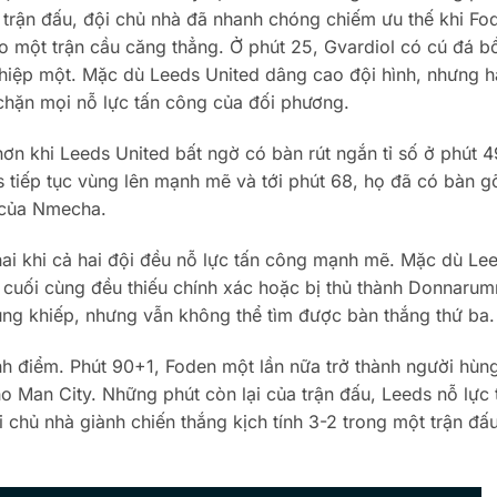
trận đấu, đội chủ nhà đã nhanh chóng chiếm ưu thế khi Fo
ho một trận cầu căng thẳng. Ở phút 25, Gvardiol có cú đá b
 hiệp một. Mặc dù Leeds United dâng cao đội hình, nhưng 
hặn mọi nỗ lực tấn công của đối phương.
hơn khi Leeds United bất ngờ có bàn rút ngắn tỉ số ở phút 
 tiếp tục vùng lên mạnh mẽ và tới phút 68, họ đã có bàn g
 của Nmecha.
hai khi cả hai đội đều nỗ lực tấn công mạnh mẽ. Mặc dù Le
 cuối cùng đều thiếu chính xác hoặc bị thủ thành Donnaru
ủng khiếp, nhưng vẫn không thể tìm được bàn thắng thứ ba.
ỉnh điểm. Phút 90+1, Foden một lần nữa trở thành người hùng
ho Man City. Những phút còn lại của trận đấu, Leeds nỗ lực 
chủ nhà giành chiến thắng kịch tính 3-2 trong một trận đấ