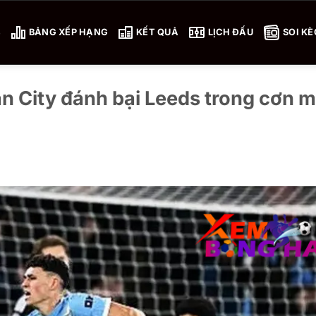
4
BẢNG XẾP HẠNG
KẾT QUẢ
LỊCH ĐẤU
SOI KÈ
n City đánh bại Leeds trong cơn 