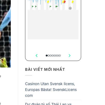
BÀI VIẾT MỚI NHẤT
p
Casinon Utan Svensk licens,
Europas Bästa! SvenskLicens
com
a
Dự đoán tỷ số Thái Lan vs