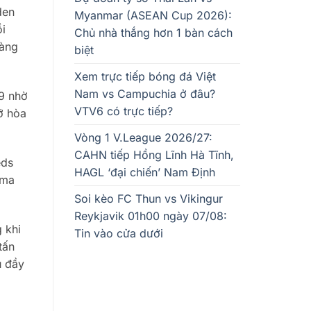
den
Myanmar (ASEAN Cup 2026):
ồi
Chủ nhà thắng hơn 1 bàn cách
hàng
biệt
Xem trực tiếp bóng đá Việt
Nam vs Campuchia ở đâu?
49 nhờ
VTV6 có trực tiếp?
ỡ hòa
Vòng 1 V.League 2026/27:
CAHN tiếp Hồng Lĩnh Hà Tĩnh,
eds
HAGL ‘đại chiến’ Nam Định
mma
Soi kèo FC Thun vs Vikingur
Reykjavik 01h00 ngày 07/08:
 khi
Tin vào cửa dưới
tấn
u đầy