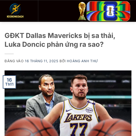
Bỏ
qua
nội
dung
GĐKT Dallas Mavericks bị sa thải,
Luka Doncic phản ứng ra sao?
ĐĂNG VÀO
16 THÁNG 11, 2025
BỞI
HOÀNG ANH THƯ
16
Th11