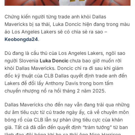
Chứng kiến người từng trade anh khỏi Dallas
Mavericks bị sa thải, Luka Doncic hiện đang trong màu
áo Los Angeles Lakers sẽ có chia sẻ ra sao –
Keobongda24
.
Dù đang là cầu thủ của Los Angeles Lakers, ngôi sao
người Slovenia
Luka Doncic
chưa bao giờ muốn rời
khỏi Dallas Mavericks. Doncic chỉ ra đi sau khi giám
đốc kỹ thuật của CLB Dallas quyết định trade anh đến
Lakers để đổi lấy Anthony Davis trong bom tấm
chuyển nhượng nổ ra hồi tháng 2 năm 2025.
Dallas Mavericks cho đến nay vẫn đang trải qua những
dư âm tiêu cực từ cú trade ngày ấy, cả về chuyên môn
bóng rổ của CLB lẫn sự phản ứng tiêu cực của khán
giả. Tất cả đã dẫn đến quyết định “trảm tướng” từ ban
lãnh đạo đội bóng khi họ sa thải ông Nico Harrison