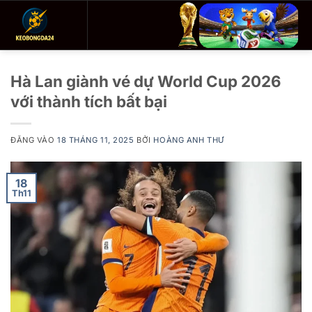
Bỏ
qua
nội
dung
Hà Lan giành vé dự World Cup 2026
với thành tích bất bại
ĐĂNG VÀO
18 THÁNG 11, 2025
BỞI
HOÀNG ANH THƯ
18
Th11