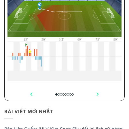
BÀI VIẾT MỚI NHẤT
Báo Hàn Quốc: ‘HLV Kim Sang Sik viết lại lịch sử bóng