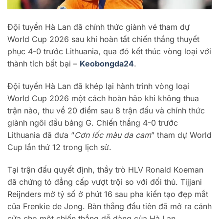
Đội tuyển Hà Lan đã chính thức giành vé tham dự
World Cup 2026 sau khi hoàn tất chiến thắng thuyết
phục 4-0 trước Lithuania, qua đó kết thúc vòng loại với
thành tích bất bại –
Keobongda24
.
Đội tuyển Hà Lan đã khép lại hành trình vòng loại
World Cup 2026 một cách hoàn hảo khi không thua
trận nào, thu về 20 điểm sau 8 trận đấu và chính thức
giành ngôi đầu bảng G. Chiến thắng 4-0 trước
Lithuania đã đưa “
Cơn lốc màu da cam
” tham dự World
Cup lần thứ 12 trong lịch sử.
Tại trận đấu quyết định, thầy trò HLV Ronald Koeman
đã chứng tỏ đẳng cấp vượt trội so với đối thủ. Tijjani
Reijnders mở tỷ số ở phút 16 sau pha kiến tạo đẹp mắt
của Frenkie de Jong. Bàn thắng đầu tiên đã mở ra cánh
cửa cho một chiến thắng dễ dàng của Hà Lan.