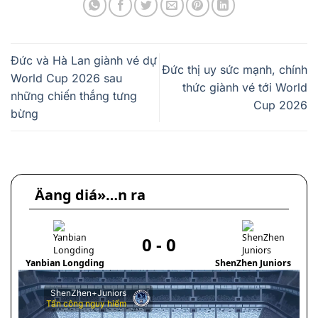
Đức và Hà Lan giành vé dự
Đức thị uy sức mạnh, chính
World Cup 2026 sau
thức giành vé tới World
những chiến thắng tưng
Cup 2026
bừng
Äang diá»…n ra
0
-
0
Yanbian Longding
ShenZhen Juniors