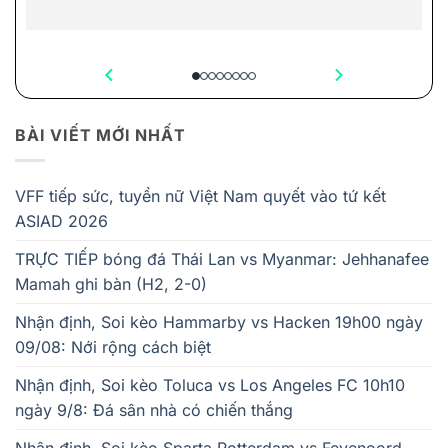
BÀI VIẾT MỚI NHẤT
VFF tiếp sức, tuyển nữ Việt Nam quyết vào tứ kết
ASIAD 2026
TRỰC TIẾP bóng đá Thái Lan vs Myanmar: Jehhanafee
Mamah ghi bàn (H2, 2-0)
Nhận định, Soi kèo Hammarby vs Hacken 19h00 ngày
09/08: Nới rộng cách biệt
Nhận định, Soi kèo Toluca vs Los Angeles FC 10h10
ngày 9/8: Đá sân nhà có chiến thắng
Nhận định, Soi kèo Sparta Rotterdam vs Feyenoord