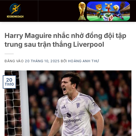
Bỏ
qua
nội
dung
Harry Maguire nhắc nhở đồng đội tập
trung sau trận thắng Liverpool
ĐĂNG VÀO
20 THÁNG 10, 2025
BỞI
HOÀNG ANH THƯ
20
Th10