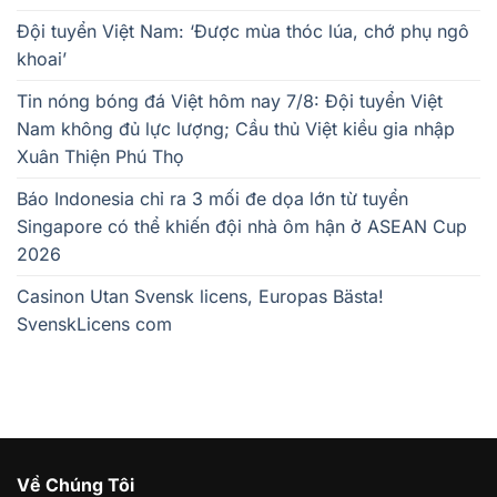
Đội tuyển Việt Nam: ‘Được mùa thóc lúa, chớ phụ ngô
khoai’
Tin nóng bóng đá Việt hôm nay 7/8: Đội tuyển Việt
Nam không đủ lực lượng; Cầu thủ Việt kiều gia nhập
Xuân Thiện Phú Thọ
Báo Indonesia chỉ ra 3 mối đe dọa lớn từ tuyển
Singapore có thể khiến đội nhà ôm hận ở ASEAN Cup
2026
Casinon Utan Svensk licens, Europas Bästa!
SvenskLicens com
Về Chúng Tôi