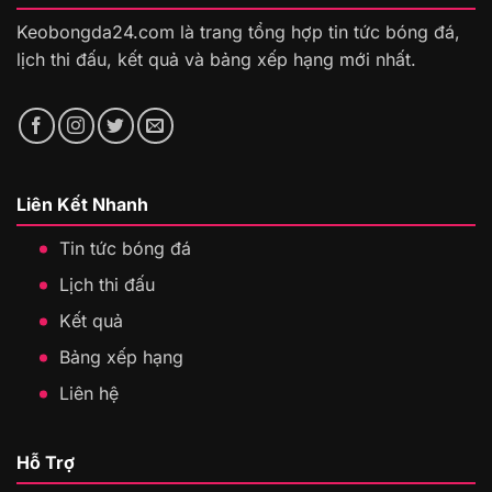
Keobongda24.com là trang tổng hợp tin tức bóng đá,
lịch thi đấu, kết quả và bảng xếp hạng mới nhất.
Liên Kết Nhanh
Tin tức bóng đá
Lịch thi đấu
Kết quả
Bảng xếp hạng
Liên hệ
Hỗ Trợ