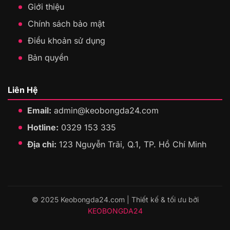
Giới thiệu
Chính sách bảo mật
Điều khoản sử dụng
Bản quyền
Liên Hệ
Email:
admin@keobongda24.com
Hotline:
0329 153 335
Địa chỉ:
123 Nguyễn Trãi, Q.1, TP. Hồ Chí Minh
© 2025 Keobongda24.com | Thiết kế & tối ưu bởi
KEOBONGDA24