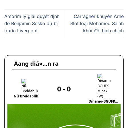
Amorim lý giải quyết định
Carragher khuyên Arne
để Benjamin Sesko dự bị
Slot loại Mohamed Salah
trước Liverpool
khỏi đội hình chính
Äang diá»…n ra
0
-
0
Nữ Breidablik
Dinamo-BGUFK
Minsk (W)