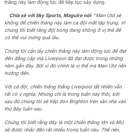
thắng này làm động lực để tiếp tục xây dựng.
Chia sẻ với Sky Sports, Maguire nói
: “
Man Utd sẽ
không để chiến thắng này làm cả đội mất tập trung. Vì
chúng tôi biết rằng đội bóng đang không ở vị thế để
có thể vui mừng quá lâu.
Chúng tôi cần lấy chiến thắng này làm động lực để đạt
đến đẳng cấp mà Liverpool đã đạt được trong những
năm gần đây. Bởi vì đó chính là vị thế mà Man Utd nên
hướng đến.
Với cả đội, chiến thắng thắng Liverpool tất nhiên vẫn
rất có ý nghĩa. Nhưng chỉ là trong tuần này thôi, bởi
sau đó chúng tôi sẽ tiếp đón Brighton trên sân nhà vào
thứ Bảy tuần sau.
Chúng tôi biết rằng đây là một chiến thắng lớn và MU
sẽ được nhắc đến rất nhiều trong tuần này. Thế nên,