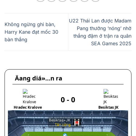
U22 Thái Lan được Madam
Không ngừng ghi bàn,
Pang thưởng ‘nóng’ nhờ
Harry Kane đạt mốc 30
thắng đậm ở trận ra quân
bàn thắng
SEA Games 2025
Äang diá»…n ra
0
-
0
Hradec Kralove
Besiktas JK
Lin