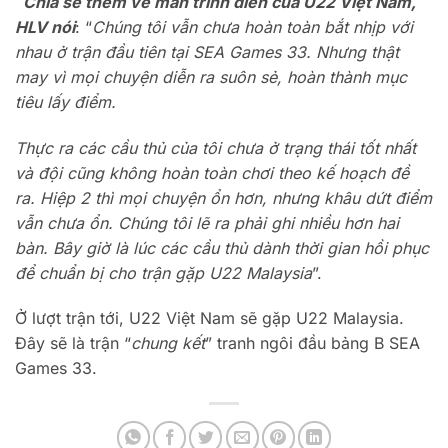
Chia sẻ thêm về màn trình diễn của U22 Việt Nam,
HLV nói
: “
Chúng tôi vẫn chưa hoàn toàn bắt nhịp với
nhau ở trận đầu tiên tại SEA Games 33. Nhưng thật
may vì mọi chuyện diễn ra suôn sẻ, hoàn thành mục
tiêu lấy điểm.
Thực ra các cầu thủ của tôi chưa ở trạng thái tốt nhất
và đội cũng không hoàn toàn chơi theo kế hoạch đề
ra. Hiệp 2 thì mọi chuyện ổn hơn, nhưng khâu dứt điểm
vẫn chưa ổn. Chúng tôi lẽ ra phải ghi nhiều hơn hai
bàn. Bây giờ là lúc các cầu thủ dành thời gian hồi phục
để chuẩn bị cho trận gặp U22 Malaysia
”.
Ở lượt trận tới, U22 Việt Nam sẽ gặp U22 Malaysia.
Đây sẽ là trận “
chung kết
” tranh ngôi đầu bảng B SEA
Games 33.