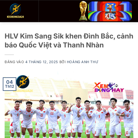
Bỏ
qua
nội
dung
HLV Kim Sang Sik khen Đình Bắc, cảnh
báo Quốc Việt và Thanh Nhàn
ĐĂNG VÀO
4 THÁNG 12, 2025
BỞI
HOÀNG ANH THƯ
04
Th12