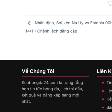
Nhận định, Soi kèo Na Uy vs Estonia 00
14/11: Chênh lệch đẳng cấp
Về Chúng Tôi
Liên 
Keobongda24.com là trang tổng
Ti
hợp tin tức bóng đá, lịch thi đấu,
Lịc
kết quả và bảng xếp hạng mới
Kế
nhất.
Bả