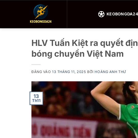
Bỏ
qua
KEOBONGDA2
nội
dung
HLV Tuấn Kiệt ra quyết địn
bóng chuyền Việt Nam
ĐĂNG VÀO
13 THÁNG 11, 2025
BỞI
HOÀNG ANH THƯ
13
Th11