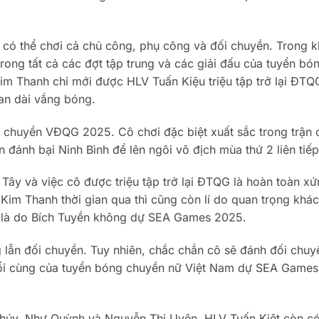
 có thể chơi cả chủ công, phụ công và đối chuyền. Trong k
rong tất cả các đợt tập trung và các giải đấu của tuyển bó
m Thanh chỉ mới được HLV Tuấn Kiệu triệu tập trở lại ĐTQ
ian dài vắng bóng.
 chuyền VĐQG 2025. Cô chơi đặc biệt xuất sắc trong trận
đánh bại Ninh Bình để lên ngôi vô địch mùa thứ 2 liên tiếp
Tây và việc cô được triệu tập trở lại ĐTQG là hoàn toàn x
im Thanh thời gian qua thì cũng còn lí do quan trọng khác
G là do Bích Tuyền không dự SEA Games 2025.
 lẫn đối chuyền. Tuy nhiên, chắc chắn cô sẽ đánh đối chuy
uối cùng của tuyển bóng chuyền nữ Việt Nam dự SEA Games
 Thúy, Như Quỳnh và Nguyễn Thị Uyên. HLV Tuấn Kiệt còn có