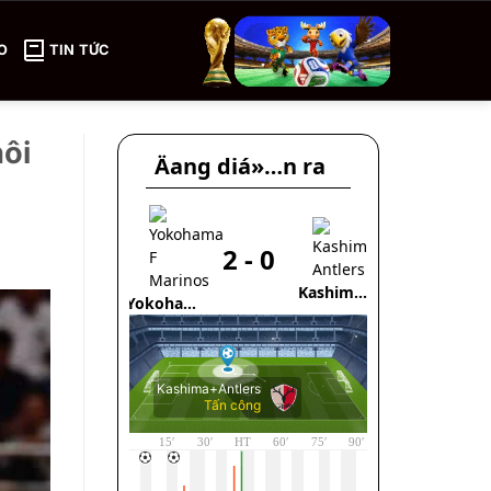
O
TIN TỨC
hôi
Äang diá»…n ra
2
-
0
1
Kashima
Gamba
Yokohama
Antlers
Osaka
F Marinos