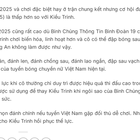
025 và chơi đặc biệt hay ở trận chung kết nhưng cơ hội đ
 là thấp hơn so với Kiều Trinh.
2025 cũng rất cao dù Binh Chủng Thông Tin Binh Đoàn 19 c
inh chơi biến hóa, linh hoạt hơn và cô có thể đập bóng sa
ng An không làm được như vậy.
sân, đánh len, đánh chồng sau, đánh lao ngắn, đập sau vạc
t của tuyển bóng chuyền nữ Việt Nam hiện tại.
 lực khi cô thường chỉ duy trì được hiệu quả thi đấu cao tr
ược sử dụng để thay Kiều Trinh khi ngôi sao của Binh Chủn
 sức.
ọn đánh chính nếu tuyển Việt Nam gặp đối thủ dễ chơi. Nh
cho Kiều Trinh hồi phục thể lực.