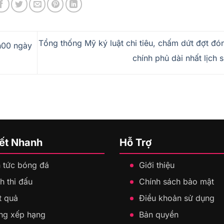
Tổng thống Mỹ ký luật chi tiêu, chấm dứt đợt đó
h00 ngày
chính phủ dài nhất lịch 
Kết Nhanh
Hỗ Trợ
n tức bóng đá
Giới thiệu
h thi đấu
Chính sách bảo mật
t quả
Điều khoản sử dụng
ng xếp hạng
Bản quyền