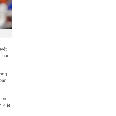
uyết
Thái
rong
Đoàn
.
c cả
n Kiệt