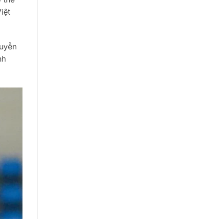
iệt
guyễn
nh