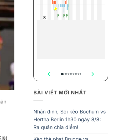
BÀI VIẾT MỚI NHẤT
hận
Nhận định, Soi kèo Bochum vs
Hertha Berlin 1h30 ngày 8/8:
Ra quân chia điểm!
iệt
Kèo thẻ phạt Brugge vs