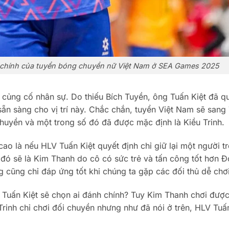
nh chính của tuyển bóng chuyền nữ Việt Nam ở SEA Games 2025
n củng cố nhân sự. Do thiếu Bích Tuyền, ông Tuấn Kiệt đã q
ẵn sàng cho vị trí này. Chắc chắn, tuyển Việt Nam sẽ sang 
huyền và một trong số đó đã được mặc định là Kiều Trinh.
o là nếu HLV Tuấn Kiệt quyết định chỉ giữ lại một người t
ó sẽ là Kim Thanh do cô có sức trẻ và tấn công tốt hơn 
 cũng chỉ đáp ứng tốt khi chúng ta gặp các đối thủ dễ chơi
g Tuấn Kiệt sẽ chọn ai đánh chính? Tuy Kim Thanh chơi đượ
rinh chỉ chơi đối chuyền nhưng như đã nói ở trên, HLV Tuấ