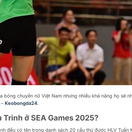
của bóng chuyền nữ Việt Nam nhưng nhiều khả năng họ sẽ n
 –
Keobongda24
.
ều Trinh ở SEA Games 2025?
nh đều có tên trong danh sách 20 cầu thủ được HLV Tuấn K