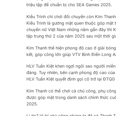
triệu tập để chuẩn bị cho SEA Games 2025.
Kiều Trinh chỉ chơi đối chuyền còn Kim Thanh
Kiều Trinh là gương mặt quen thuộc góp mặt t
chuyền nữ Việt Nam những năm gần đây thì Ki
tập trung thứ 2 của năm 2025 sau một thời g
Kim Thanh thể hiện phong độ cao ở giải bóng
kết, góp công lớn giúp VTV Bình Điền Long An 
HLV Tuấn Kiệt khen ngợi ngôi sao người miền 
đáng. Tuy nhiên, bên cạnh phong độ cao của K
HLV Tuấn Kiệt quyết định gọi cô trở lại ĐTQ
Kim Thanh có thể chơi cả chủ công, phụ công
được góp mặt trong danh sách chính thức c
2025.
Lí do? Vị trí chủ công chúng ta đã có Thanh