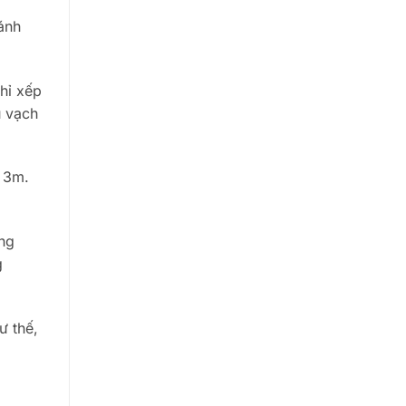
ánh
hỉ xếp
u vạch
h 3m.
ong
g
ư thế,