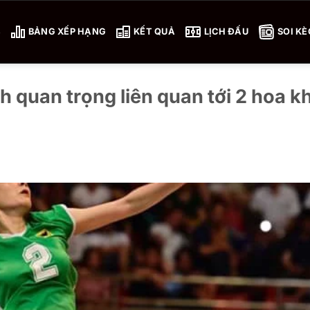
4
BẢNG XẾP HẠNG
KẾT QUẢ
LỊCH ĐẤU
SOI KÈ
h quan trọng liên quan tới 2 hoa k