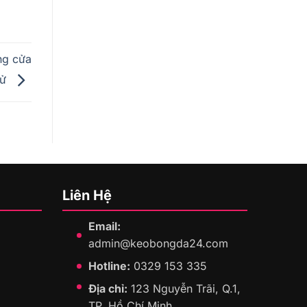
ng cửa
sử
Liên Hệ
Email:
admin@keobongda24.com
Hotline:
0329 153 335
Địa chỉ:
123 Nguyễn Trãi, Q.1,
TP. Hồ Chí Minh