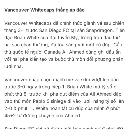
Vancouver Whitecaps thắng áp đảo
Vancouver Whitecaps đã chính thức giành vé sau chiến
thắng 3-1 trước San Diego FC tại sân Snapdragon. Tiền
đạo Brian White của đội tuyển Mỹ, trong trận đấu thứ
hai sau chấn thương, đã tỏa sáng với một cú đúp. Cầu
thủ quốc tế người Canada Ali Ahmed cũng ghi dấu ấn
với hai pha kiến tạo và buộc thủ môn đối phương phản
lưới nhà.
Vancouver nhập cuộc mạnh mẽ và sớm vượt lên dẫn
trước 3-0 ngay trong hiệp 1. Brian White mở tỷ số ở
phút thứ 8, trước khi pha dứt điểm của Ali Ahmed đập
vào thủ môn Pablo Sisiniega đi vào lưới, nâng tỷ số lên
2-0 ở phút 11. White hoàn tất cú đúp của mình ở phút
45+2 từ đường chuyền của Ahmed.
San Diego FC chỉ gỡ được một bàn danh dự ở phút 60