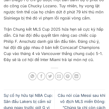
do công của Chucky Lozano. Tuy nhiên, hy vọng lật
ngược tình thế của họ chấm dứt ở phút 79 khi thủ môn
Sisiniega bị thẻ đỏ vì phạm lỗi ngoài vòng cấm.
Trận Chung kết MLS Cup 2025 hứa hẹn sẽ cực kỳ hấp
dẫn. Cả hai đội đều quyết tâm nâng cao chiếc cúp
Philip F. Anschutz danh giá lần đầu tiên. Đáng chú ý,
hai đội đã gặp nhau ở bán kết Concacaf Champions
Cup vào tháng 4 và Vancouver thắng chung cuộc 5-1.
Đây sẽ là cơ hội để Inter Miami trả lại món nợ cũ.
Sự cố hy hữu tại NBA Cup:
Câu nói của Messi sau khi
Sân đấu Lakers bị cấm sử
vô địch MLS miền Đông:
dụng ngay trước giờ G vì
“Chúng ta chỉ còn cách