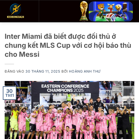
Bỏ
qua
nội
dung
Inter Miami đã biết được đối thủ ở
chung kết MLS Cup với cơ hội báo thù
cho Messi
ĐĂNG VÀO
30 THÁNG 11, 2025
BỞI
HOÀNG ANH THƯ
30
Th11