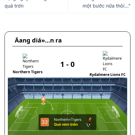
quá trơn
một bước nữa thôi…”
Äang diá»…n ra
1
-
0
Northern Tigers
Rydalmere Lions FC
H