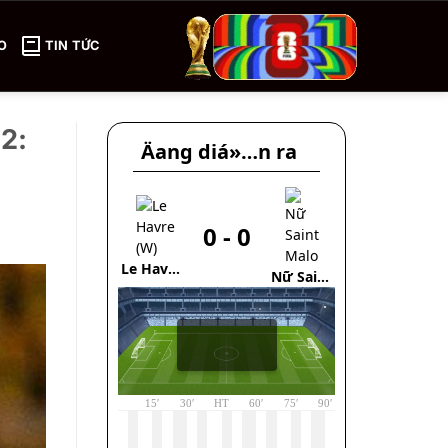
O
TIN TỨC
2:
Äang diá»…n ra
0
-
0
1
CSKA
Le Havre
Nữ Saint
Moscow(Trẻ)
(W)
Malo