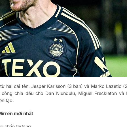
ừ hai cái tên: Jesper Karlsson (3 bàn) và Marko Lazetic (2
p công chia đều cho Dan Nlundulu, Miguel Freckleton và 
n tạo.
Mirren mới nhất
ục chấn thương.