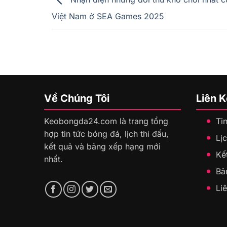
Việt Nam ở SEA Games 2025
Về Chúng Tôi
Liên 
Keobongda24.com là trang tổng
Ti
hợp tin tức bóng đá, lịch thi đấu,
Lịc
kết quả và bảng xếp hạng mới
Kế
nhất.
Bả
Li