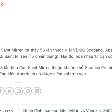
:
2-1
 Saint Mirren cả thảy 56 lần thuộc giải VĐQG Scotland. Ab
i Saint Mirren (15 chiến thắng). Hai đội hòa nhau 17 trận cò
28 lần tiếp đón Saint Mirren thuộc khuôn khổ Scottish Premi
hứng kiến Aberdeen có được niềm vui trọn vẹn.
Nhận định, soi kèo Inter Milan vs Venezia, 3h0
của U22