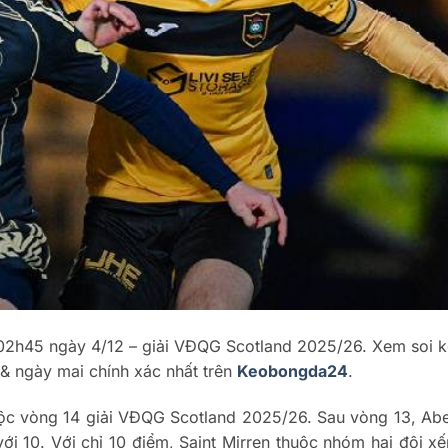
02h45 ngày 4/12 – giải VĐQG Scotland 2025/26. Xem soi 
& ngày mai chính xác nhất trên
Keobongda24
.
huộc vòng 14 giải VĐQG Scotland 2025/26. Sau vòng 13, Ab
với 10. Với chỉ 10 điểm, Saint Mirren thuộc nhóm hai đội xế