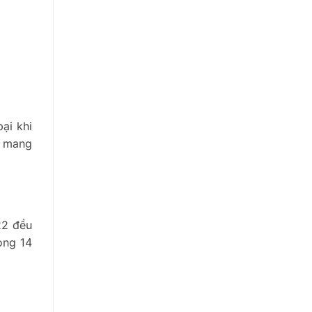
ại khi
hó mang
22 đều
vòng 14