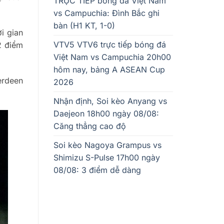
TRỰC TIẾP bóng đá Việt Nam
vs Campuchia: Đình Bắc ghi
bàn (H1 KT, 1-0)
i gian
VTV5 VTV6 trực tiếp bóng đá
2 điểm
Việt Nam vs Campuchia 20h00
hôm nay, bảng A ASEAN Cup
erdeen
2026
Nhận định, Soi kèo Anyang vs
Daejeon 18h00 ngày 08/08:
Căng thẳng cao độ
Soi kèo Nagoya Grampus vs
Shimizu S-Pulse 17h00 ngày
08/08: 3 điểm dễ dàng