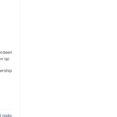
erdeen
n lại.
ership
0 ngày