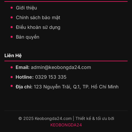
Giới thiệu
Chính sách bảo mật
Điều khoản sử dụng
Bản quyền
Liên Hệ
Email:
admin@keobongda24.com
Hotline:
0329 153 335
Địa chỉ:
123 Nguyễn Trãi, Q.1, TP. Hồ Chí Minh
© 2025 Keobongda24.com | Thiết kế & tối ưu bởi
KEOBONGDA24