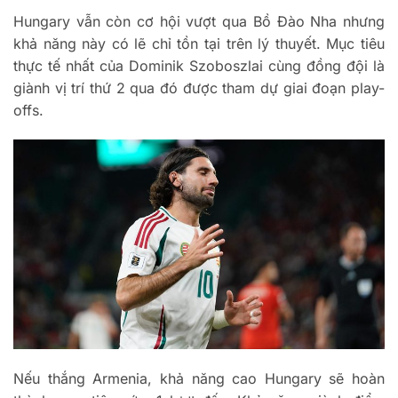
Hungary vẫn còn cơ hội vượt qua Bồ Đào Nha nhưng
khả năng này có lẽ chỉ tồn tại trên lý thuyết. Mục tiêu
thực tế nhất của Dominik Szoboszlai cùng đồng đội là
giành vị trí thứ 2 qua đó được tham dự giai đoạn play-
offs.
Nếu thắng Armenia, khả năng cao Hungary sẽ hoàn