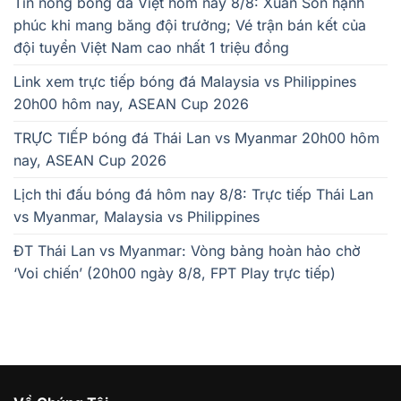
Tin nóng bóng đá Việt hôm nay 8/8: Xuân Son hạnh
phúc khi mang băng đội trưởng; Vé trận bán kết của
đội tuyển Việt Nam cao nhất 1 triệu đồng
Link xem trực tiếp bóng đá Malaysia vs Philippines
20h00 hôm nay, ASEAN Cup 2026
TRỰC TIẾP bóng đá Thái Lan vs Myanmar 20h00 hôm
nay, ASEAN Cup 2026
Lịch thi đấu bóng đá hôm nay 8/8: Trực tiếp Thái Lan
vs Myanmar, Malaysia vs Philippines
ĐT Thái Lan vs Myanmar: Vòng bảng hoàn hảo chờ
‘Voi chiến’ (20h00 ngày 8/8, FPT Play trực tiếp)