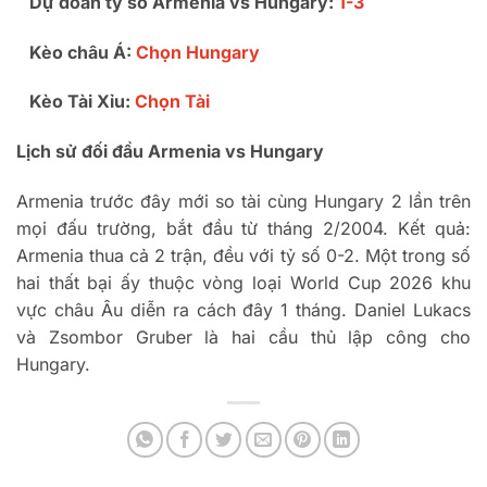
Dự đoán tỷ số Armenia vs Hungary:
1-3
Kèo châu Á:
Chọn Hungary
Kèo Tài Xỉu:
Chọn Tài
Lịch sử đối đầu Armenia vs Hungary
Armenia trước đây mới so tài cùng Hungary 2 lần trên
mọi đấu trường, bắt đầu từ tháng 2/2004. Kết quả:
Armenia thua cả 2 trận, đều với tỷ số 0-2. Một trong số
hai thất bại ấy thuộc vòng loại World Cup 2026 khu
vực châu Âu diễn ra cách đây 1 tháng. Daniel Lukacs
và Zsombor Gruber là hai cầu thủ lập công cho
Hungary.