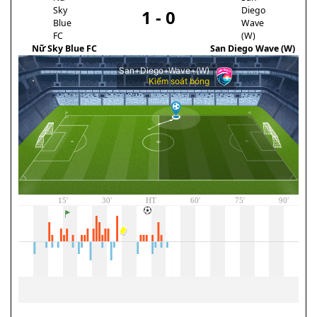
1
-
0
I
Nữ Sky Blue FC
San Diego Wave (W)