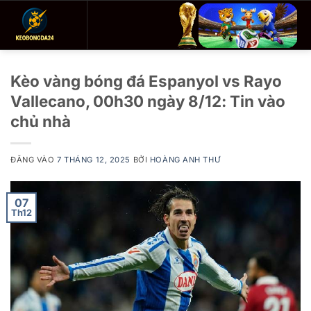
Bỏ
qua
nội
dung
Kèo vàng bóng đá Espanyol vs Rayo
Vallecano, 00h30 ngày 8/12: Tin vào
chủ nhà
ĐĂNG VÀO
7 THÁNG 12, 2025
BỞI
HOÀNG ANH THƯ
07
Th12