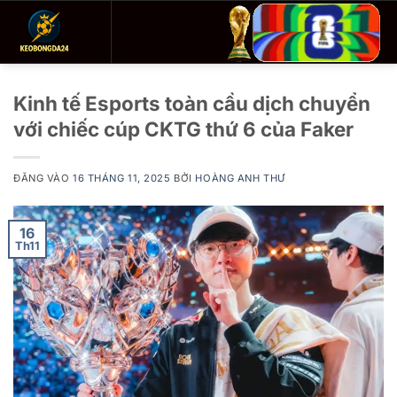
Bỏ
qua
nội
dung
Kinh tế Esports toàn cầu dịch chuyển
với chiếc cúp CKTG thứ 6 của Faker
ĐĂNG VÀO
16 THÁNG 11, 2025
BỞI
HOÀNG ANH THƯ
16
Th11