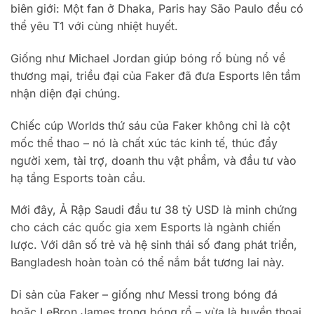
biên giới: Một fan ở Dhaka, Paris hay São Paulo đều có
thể yêu T1 với cùng nhiệt huyết.
Giống như Michael Jordan giúp bóng rổ bùng nổ về
thương mại, triều đại của Faker đã đưa Esports lên tầm
nhận diện đại chúng.
Chiếc cúp Worlds thứ sáu của Faker không chỉ là cột
mốc thể thao – nó là chất xúc tác kinh tế, thúc đẩy
người xem, tài trợ, doanh thu vật phẩm, và đầu tư vào
hạ tầng Esports toàn cầu.
Mới đây, Ả Rập Saudi đầu tư 38 tỷ USD là minh chứng
cho cách các quốc gia xem Esports là ngành chiến
lược. Với dân số trẻ và hệ sinh thái số đang phát triển,
Bangladesh hoàn toàn có thể nắm bắt tương lai này.
Di sản của Faker – giống như Messi trong bóng đá
hoặc LeBron James trong bóng rổ – vừa là huyền thoại