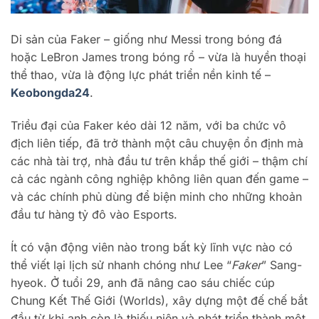
Di sản của Faker – giống như Messi trong bóng đá
hoặc LeBron James trong bóng rổ – vừa là huyền thoại
thể thao, vừa là động lực phát triển nền kinh tế –
Keobongda24
.
Triều đại của Faker kéo dài 12 năm, với ba chức vô
địch liên tiếp, đã trở thành một câu chuyện ổn định mà
các nhà tài trợ, nhà đầu tư trên khắp thế giới – thậm chí
cả các ngành công nghiệp không liên quan đến game –
và các chính phủ dùng để biện minh cho những khoản
đầu tư hàng tỷ đô vào Esports.
Ít có vận động viên nào trong bất kỳ lĩnh vực nào có
thể viết lại lịch sử nhanh chóng như Lee “
Faker
” Sang-
hyeok. Ở tuổi 29, anh đã nâng cao sáu chiếc cúp
Chung Kết Thế Giới (Worlds), xây dựng một đế chế bắt
đầu từ khi anh còn là thiếu niên và phát triển thành một