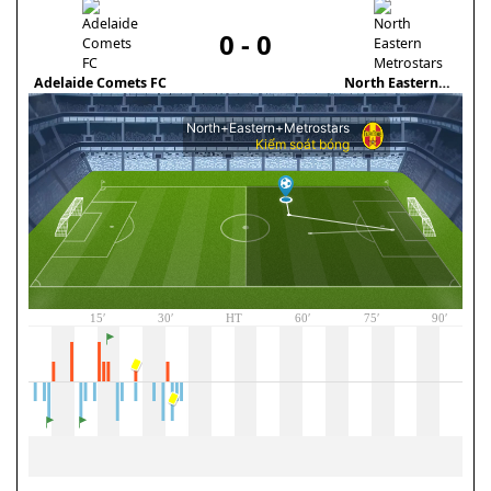
0
-
0
Adelaide Comets FC
North Eastern
Ath
Metrostars