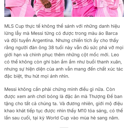
MLS Cup thực tế không thể sánh với những danh hiệu
lừng lẫy mà Messi từng có được trong màu áo Barca
và đội tuyển Argentina. Nhưng chiến tích ấy cho thấy
rằng người đàn ông 38 tuổi này vẫn đủ sức phá vỡ mọi
giới hạn và chinh phục thêm những cột mốc mới. Leo
có thể không còn ghi bàn ầm ầm như buổi thanh xuân,
nhưng sự hiện diện của anh vẫn mang đến chất xúc tác
đặc biệt, thu hút mọi ánh nhìn.
Messi không cần phải chứng minh điều gì nữa. Còn
được xem anh chơi bóng là đặc ân mà Thượng Đế ban
tặng cho tất cả chúng ta. Và đương nhiên, giới mộ điệu
khao khát tiếp tục được nhìn thấy M10 tỏa sáng, có thể
lần sau cuối, tại kỳ World Cup vào mùa hè sang năm.