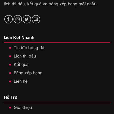
lịch thi đấu, kết quả và bảng xếp hạng mới nhất.
Liên Kết Nhanh
Tin tức bóng đá
Lịch thi đấu
Kết quả
Bảng xếp hạng
Liên hệ
Hỗ Trợ
Giới thiệu