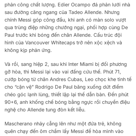
phản công chất lượng. Edier Ocampo đá phản lưới nhà
sau đường căng ngang của Tadeo Allende. Nhưng
chính Messi góp công đầu, khi anh có màn solo vượt
qua trùng điệp những chướng ngại, phối hợp cùng De
Paul trước khi bóng đến chân Allende. Cấu trúc đội
hình của Vancouver Whitecaps trở nên xộc xệch và
không kịp phản ứng.
Và rồi, sang hiệp 2, sau khi Inter Miami bị đối phương
gỡ hòa, thì Messi lại vào vai đấng cứu thế. Phút 71,
cướp bóng từ chân Andres Cubas, Leo chọc khe tinh tế
cho “cận vệ” Rodrigo De Paul băng xuống dứt điểm
chéo góc lạnh lùng, thiết lập lại thế dẫn bàn. Đến phút
90+6, anh khống chế bóng bằng ngực rồi chuyền điệu
nghệ cho Allende tung đòn kết liễu.
Mascherano nhảy cẫng lên như một đứa trẻ, không
quên chạy đến ôm chầm lấy Messi để hòa mình vào