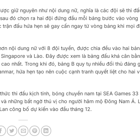
ợc giữ nguyên như nội dung nữ, nghĩa là các đội sẽ thi đấ
, sau đó chọn ra hai đội đứng đầu mỗi bảng bước vào vòng
ác trận đấu hứa hẹn sẽ gay cấn ngay từ vòng bảng khi mọi 
ơn nội dung nữ với 8 đội tuyển, được chia đều vào hai bản
 Singapore và Lào. Đây được xem là bảng đấu khá cân bằn
 cao nhất. Trong khi đó, bảng B quy tụ nhiều đối thủ đáng
mar, hứa hẹn tạo nên cuộc cạnh tranh quyết liệt cho hai vị
 thức thi đấu kịch tính, bóng chuyền nam tại SEA Games 33
o và những bất ngờ thú vị cho người hâm mộ Đông Nam Á. L
i Lan công bố dự kiến vào đầu tháng 12.