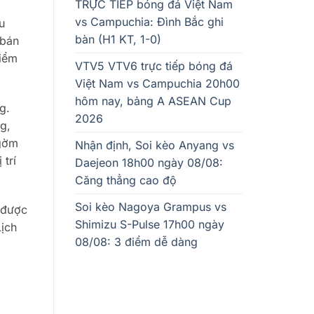
TRỰC TIẾP bóng đá Việt Nam
vs Campuchia: Đình Bắc ghi
u
bàn (H1 KT, 1-0)
 bán
điểm
VTV5 VTV6 trực tiếp bóng đá
Việt Nam vs Campuchia 20h00
hôm nay, bảng A ASEAN Cup
g.
2026
g,
 gờm
Nhận định, Soi kèo Anyang vs
 trí
Daejeon 18h00 ngày 08/08:
Căng thẳng cao độ
Soi kèo Nagoya Grampus vs
 được
Shimizu S-Pulse 17h00 ngày
ịch
08/08: 3 điểm dễ dàng