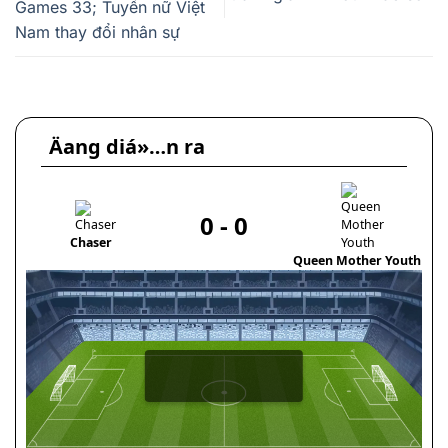
Games 33; Tuyển nữ Việt
Nam thay đổi nhân sự
Äang diá»…n ra
0
-
0
Chaser
Queen Mother Youth
To