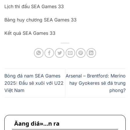
Lịch thi đấu SEA Games 33
Bảng huy chương SEA Games 33
Kết quả SEA Games 33
Bóng đá nam SEA Games
Arsenal – Brentford: Merino
2025: Đầu sẽ xuôi với U22
hay Gyokeres sẽ đá trung
Việt Nam
phong?
Äang diá»…n ra