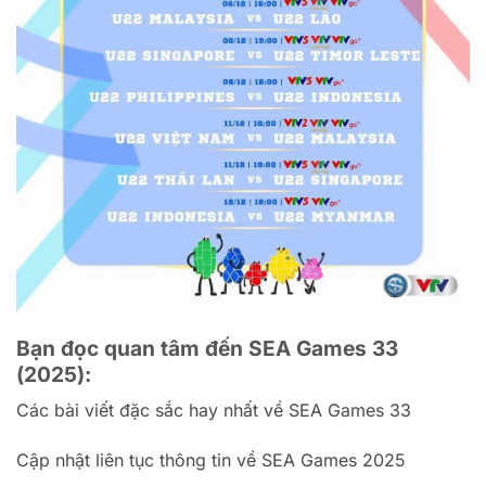
Bạn đọc quan tâm đến SEA Games 33
(2025):
Các bài viết đặc sắc hay nhất về SEA Games 33
Cập nhật liên tục thông tin về SEA Games 2025