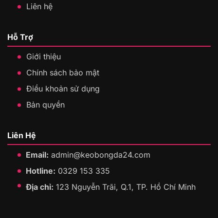
Liên hệ
Hỗ Trợ
Giới thiệu
Chính sách bảo mật
Điều khoản sử dụng
Bản quyền
Liên Hệ
Email:
admin@keobongda24.com
Hotline:
0329 153 335
Địa chỉ:
123 Nguyễn Trãi, Q.1, TP. Hồ Chí Minh