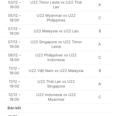
03/12 –
U22 Timor Leste vs U22 Thái
A
19:00
Lan
05/12 –
U22 Myanmar vs U22
C
18:00
Philippines
07/12 –
U22 Malaysia vs U22 Lào
B
16:00
07/12 –
U22 Singapore vs U22 Timor
A
19:00
Leste
08/12 –
U22 Philippines vs U22
C
18:00
Indonesia
11/12 –
U22 Việt Nam vs U22 Malaysia
B
16:00
11/12 –
U22 Thái Lan vs U22
A
19:00
Singapore
12/12 –
U22 Indonesia vs U22
C
18:00
Myanmar
Bán kết