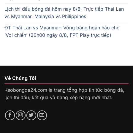
Lịch thi đấu bóng đá hôm nay 8/8: Trực tiếp Thái Lan
vs Myanmar, Malaysia vs Philippines
ĐT Thái Lan vs Myanmar: Vòng bảng hoàn hảo chờ
‘Voi chiến’ (20h00 ngày 8/8, FPT Play trực tiếp)
Về Chúng Tôi
Keobongda24.com là trang tổng hợp tin tức bóng đá,
lịch thi đấu, kết quả và bảng xếp hạng mới nhất.