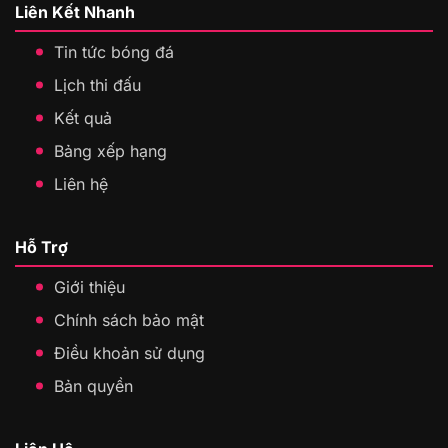
Liên Kết Nhanh
Tin tức bóng đá
Lịch thi đấu
Kết quả
Bảng xếp hạng
Liên hệ
Hỗ Trợ
Giới thiệu
Chính sách bảo mật
Điều khoản sử dụng
Bản quyền