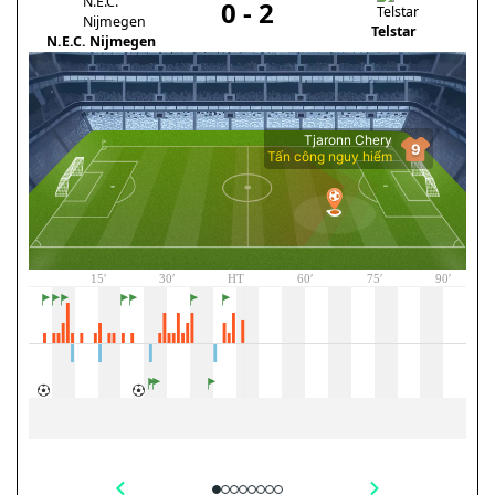
0
-
2
Telstar
N.E.C. Nijmegen