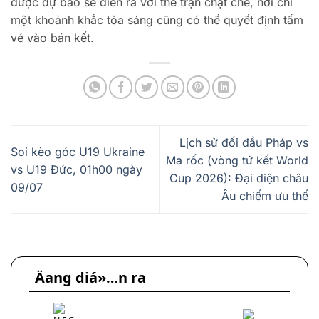
được dự báo sẽ diễn ra với thế trận chặt chẽ, nơi chỉ
một khoảnh khắc tỏa sáng cũng có thể quyết định tấm
vé vào bán kết.
Lịch sử đối đầu Pháp vs
Soi kèo góc U19 Ukraine
Ma rốc (vòng tứ kết World
vs U19 Đức, 01h00 ngày
Cup 2026): Đại diện châu
09/07
Âu chiếm ưu thế
Äang diá»…n ra