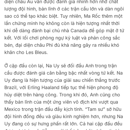
diện châu Âu vẫn được đánh giá nhỉnh hơn nhờ chất
lượng đội hình, bản lĩnh ở các trận cầu lớn và dàn ngôi
sao có thể tạo khác biệt. Tuy nhiên, Ma Rốc thêm một
lần chứng minh họ không còn là hiện tượng nhất thời
khi dễ dàng đánh bại chủ nhà Canada để góp mặt ở tứ
kết. Với lối chơi phòng ngự kỷ luật và phản công sắc
bén, đại diện châu Phi đủ khả năng gây ra nhiều khó
khăn cho Les Bleus.
Ở cặp đấu còn lại, Na Uy sẽ đối đầu Anh trong trận
cầu được đánh giá cân bằng bậc nhất vòng tứ kết. Na
Uy đang là hiện tượng của giải sau chiến thắng trước
Brazil, với Erling Haaland tiếp tục thể hiện phong độ
hủy diệt trên hàng công. Trong khi đó, Anh cũng cho
thấy bản lĩnh của một ứng viên vô địch khi vượt qua
Mexico trong trận đấu đầy kịch tính. “Tam sư” sở hữu
đội hình đồng đều và giàu kinh nghiệm hơn, nhưng Na
Uy đang có sự hưng phấn rất lớn. Cả hai cặp đấu đều