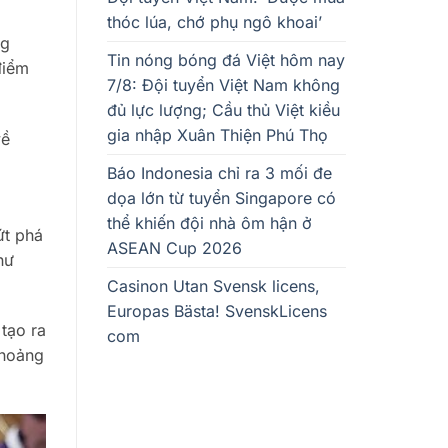
thóc lúa, chớ phụ ngô khoai’
ng
Tin nóng bóng đá Việt hôm nay
điểm
7/8: Đội tuyển Việt Nam không
đủ lực lượng; Cầu thủ Việt kiều
gia nhập Xuân Thiện Phú Thọ
về
Báo Indonesia chỉ ra 3 mối đe
dọa lớn từ tuyển Singapore có
thể khiến đội nhà ôm hận ở
ứt phá
ASEAN Cup 2026
hư
Casinon Utan Svensk licens,
Europas Bästa! SvenskLicens
 tạo ra
com
khoảng