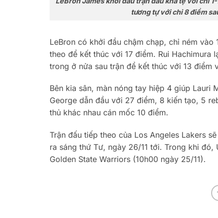
LeBron James khởi đầu trận đấu khá tệ với chỉ 1
tương tự với chỉ 8 điểm sa
LeBron có khởi đầu chậm chạp, chỉ ném vào 1
theo để kết thúc với 17 điểm. Rui Hachimura 
trong ở nửa sau trận để kết thúc với 13 điểm 
Bên kia sân, màn nóng tay hiệp 4 giúp Lauri 
George dẫn đầu với 27 điểm, 8 kiến tạo, 5 re
thủ khác nhau cán mốc 10 điểm.
Trận đấu tiếp theo của Los Angeles Lakers sẽ 
ra sáng thứ Tư, ngày 26/11 tới. Trong khi đó
Golden State Warriors (10h00 ngày 25/11).