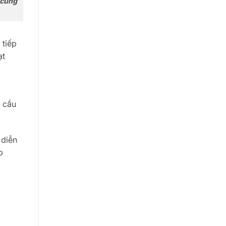
 cũng
 tiếp
ạt
4 cầu
 diễn
p