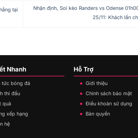
Nhận định, Soi kèo Randers vs Odense 01h0
hắng tại
25/11: Khách lấn c
Kết Nhanh
Hỗ Trợ
n tức bóng đá
Giới thiệu
h thi đấu
Chính sách bảo mật
t quả
Điều khoản sử dụng
ng xếp hạng
Bản quyền
ên hệ