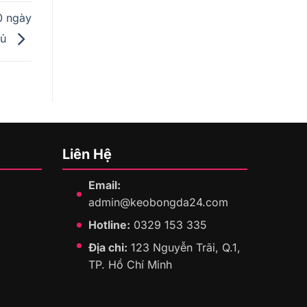
0 ngày
hủ
Liên Hệ
Email:
admin@keobongda24.com
Hotline:
0329 153 335
Địa chỉ:
123 Nguyễn Trãi, Q.1,
TP. Hồ Chí Minh