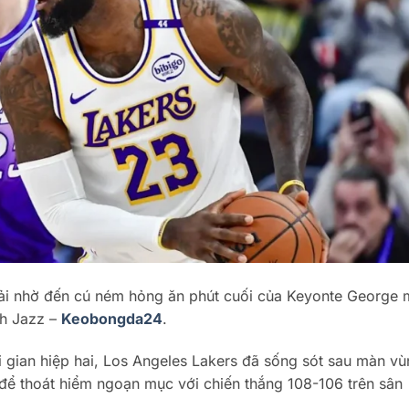
hải nhờ đến cú ném hỏng ăn phút cuối của Keyonte George 
ah Jazz –
Keobongda24
.
i gian hiệp hai, Los Angeles Lakers đã sống sót sau màn vù
để thoát hiểm ngoạn mục với chiến thắng 108-106 trên sân