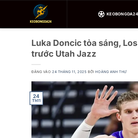
Bỏ
qua
KEOBONGDA2
nội
dung
Luka Doncic tỏa sáng, Los
trước Utah Jazz
ĐĂNG VÀO
24 THÁNG 11, 2025
BỞI
HOÀNG ANH THƯ
24
Th11