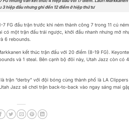
-7 FG nhưng vẫn kết thúc 4 hiệp đấu với 17 điểm. Lauri Markkanen
u 3 hiệp đầu nhưng ghi đến 12 điểm ở hiệp thứ tư
-7 FG đầu trận trước khi ném thành công 7 trong 11 cú ném
lại có một trận đấu trái ngược, khởi đầu nhanh nhưng mờ nh
và 6 rebounds.
Markkanen kết thúc trận đấu với 20 điểm (8-19 FG). Keyonte
bounds và 1 steal. Bên cạnh bộ đôi này, Utah Jazz còn có 
là trận “derby” với đội bóng cùng thành phố là LA Clippers
, Utah Jazz sẽ chơi trận back-to-back vào ngay sáng mai gặ