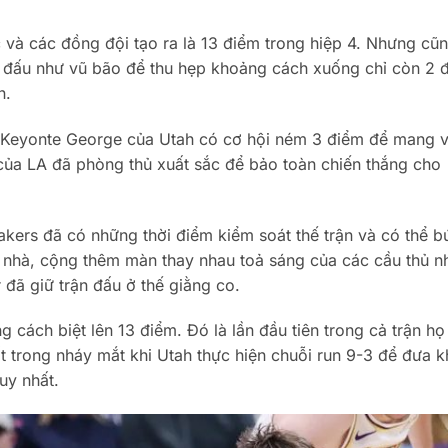
 và các đồng đội tạo ra là 13 điểm trong hiệp 4. Nhưng cũ
hi đấu như vũ bão để thu hẹp khoảng cách xuống chỉ còn 2 
n.
i Keyonte George của Utah có cơ hội ném 3 điểm để mang 
của LA đã phòng thủ xuất sắc để bảo toàn chiến thắng cho
akers đã có những thời điểm kiểm soát thế trận và có thể b
n nhà, cộng thêm màn thay nhau toả sáng của các cầu thủ n
r đã giữ trận đấu ở thế giằng co.
g cách biệt lên 13 điểm. Đó là lần đầu tiên trong cả trận họ
ất trong nháy mắt khi Utah thực hiện chuỗi run 9-3 để đưa 
uy nhất.