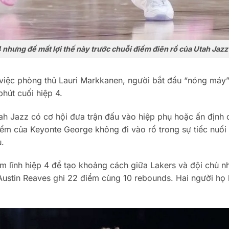
4 nhưng để mất lợi thế này trước chuỗi điểm điên rồ của Utah Jazz
 việc phòng thủ Lauri Markkanen, người bắt đầu “nóng máy
hút cuối hiệp 4.
tah Jazz có cơ hội đưa trận đấu vào hiệp phụ hoặc ấn định 
ểm của Keyonte George không đi vào rổ trong sự tiếc nuối
u.
 lĩnh hiệp 4 để tạo khoảng cách giữa Lakers và đội chủ nh
 Austin Reaves ghi 22 điểm cùng 10 rebounds. Hai người họ 