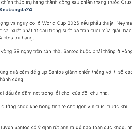
hính thức trụ hạng thành công sau chiến thắng trước Cruz
Keobongda24
.
trọng và nguy cơ lỡ World Cup 2026 nếu phẫu thuật, Neyma
t cả, xuất phát từ đầu trong suốt ba trận cuối mùa giải, ba
antos trụ hạng.
vòng 38 ngay trên sân nhà, Santos buộc phải thắng ở vòn
ng quả cảm để giúp Santos giành chiến thắng với tỉ số các
thành công.
ại dấu ấn đậm nét trong lối chơi của đội chủ nhà.
đường chọc khe bổng tinh tế cho Igor Vinicius, trước khi
n luyện Santos có ý định rút anh ra để bảo toàn sức khỏe, 