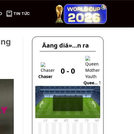
O
TIN TỨC
ạng
Äang diá»…n ra
0
-
0
0
Chaser
Queen
Tottenham
Mother
Hotspur
Youth
U17