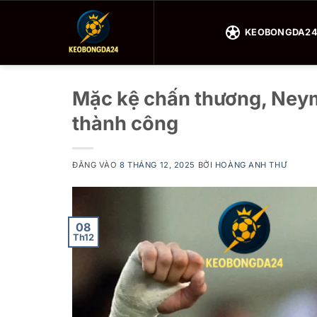
Bỏ
qua
KEOBONGDA2
nội
dung
Mặc kệ chấn thương, Neyma
thành công
ĐĂNG VÀO
8 THÁNG 12, 2025
BỞI
HOÀNG ANH THƯ
08
Th12