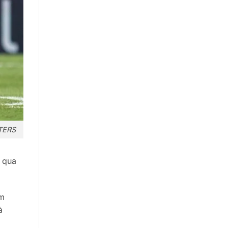
UTERS
, qua
ìm
à