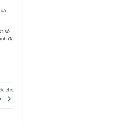
của
ột số
 anh đã
ick cho
am