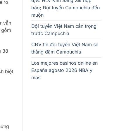
6/8: HLV Kim Sang Sik họp
eiro
báo; Đội tuyển Campuchia đến
muộn
r vẫn
Đội tuyển Việt Nam cẩn trọng
o gồm
trước Campuchia
CĐV tin đội tuyển Việt Nam sẽ
g 38
thắng đậm Campuchia
Los mejores casinos online en
España agosto 2026 NBA y
h biệt
más
nhưng