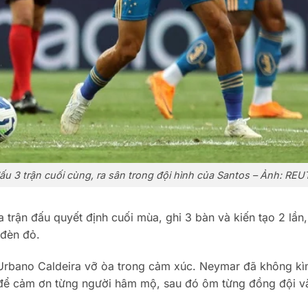
đấu 3 trận cuối cùng, ra sân trong đội hình của Santos – Ảnh: RE
 trận đấu quyết định cuối mùa, ghi 3 bàn và kiến tạo 2 lần
 đèn đỏ.
 Urbano Caldeira vỡ òa trong cảm xúc. Neymar đã không k
để cảm ơn từng người hâm mộ, sau đó ôm từng đồng đội v