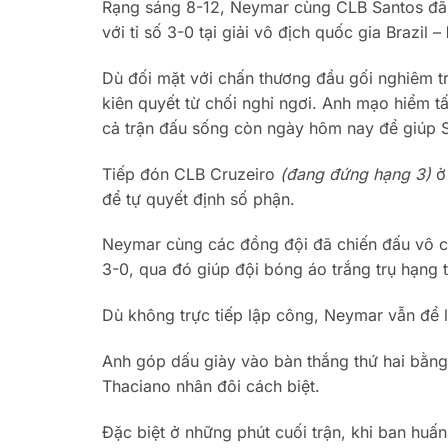
Rạng sáng 8-12, Neymar cùng CLB Santos đã c
với tỉ số 3-0 tại giải vô địch quốc gia Brazil –
Dù đối mặt với chấn thương đầu gối nghiêm 
kiên quyết từ chối nghỉ ngơi. Anh mạo hiểm tấ
cả trận đấu sống còn ngày hôm nay để giúp S
Tiếp đón CLB Cruzeiro
(đang đứng hạng 3)
ở 
để tự quyết định số phận.
Neymar cùng các đồng đội đã chiến đấu vô cù
3-0, qua đó giúp đội bóng áo trắng trụ hạng 
Dù không trực tiếp lập công, Neymar vẫn để l
Anh góp dấu giày vào bàn thắng thứ hai bằng 
Thaciano nhân đôi cách biệt.
Đặc biệt ở những phút cuối trận, khi ban huấ