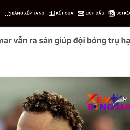
4
BẢNG XẾP HẠNG
KẾT QUẢ
LỊCH ĐẤU
SOI KÈ
r vẫn ra sân giúp đội bóng trụ h