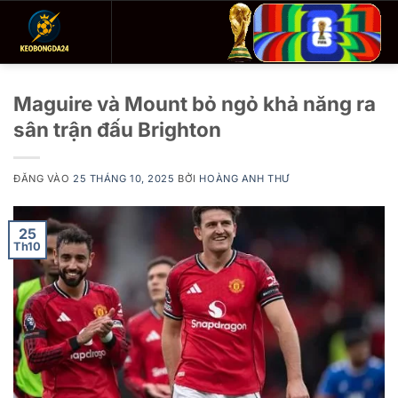
Bỏ
qua
nội
dung
Maguire và Mount bỏ ngỏ khả năng ra
sân trận đấu Brighton
ĐĂNG VÀO
25 THÁNG 10, 2025
BỞI
HOÀNG ANH THƯ
25
Th10