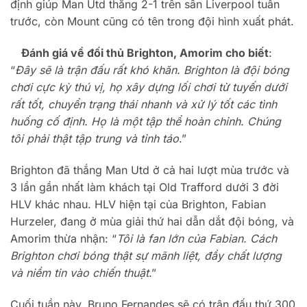
định giúp Man Utd thắng 2-1 trên sân Liverpool tuần
trước, còn Mount cũng có tên trong đội hình xuất phát.
Đánh giá về đối thủ Brighton, Amorim cho biết
:
“
Đây sẽ là trận đấu rất khó khăn. Brighton là đội bóng
chơi cực kỳ thú vị, họ xây dựng lối chơi từ tuyến dưới
rất tốt, chuyển trạng thái nhanh và xử lý tốt các tình
huống cố định. Họ là một tập thể hoàn chỉnh. Chúng
tôi phải thật tập trung và tỉnh táo
.”
Brighton đã thắng Man Utd ở cả hai lượt mùa trước và
3 lần gần nhất làm khách tại Old Trafford dưới 3 đời
HLV khác nhau. HLV hiện tại của Brighton, Fabian
Hurzeler, đang ở mùa giải thứ hai dẫn dắt đội bóng, và
Amorim thừa nhận: “
Tôi là fan lớn của Fabian. Cách
Brighton chơi bóng thật sự mãnh liệt, đầy chất lượng
và niềm tin vào chiến thuật
.”
Cuối tuần này, Bruno Fernandes sẽ có trận đấu thứ 300