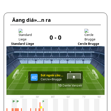
Äang diá»…n ra
0
-
0
Standard Liege
Cercle Brugge
G