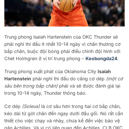
Trung phong Isaiah Hartenstein của OKC Thunder sẽ
phải nghỉ thi đấu ít nhất 10-14 ngày vì chấn thương cơ
bắp chân, buộc đội bóng phải điều chỉnh đội hình với
Chet Holmgren ở vị trí trung phong –
Keobongda24
.
Trung phong xuất phát của Oklahoma City
Isaiah
Hartenstein
phải nghỉ thi đấu do căng cơ dép
(một cơ
sâu bên trong bắp chân)
phải và sẽ được đánh giá lại
trong 10-14 ngày, Thunder thông báo.
Cơ dép
(Soleus)
là cơ sâu hơn trong hai cơ bắp chân,
kéo dài từ gót chân đến ngay dưới đầu gối. Nó rất cần
thiết cho việc chạy và nhảy, chưa kể đến việc bảo vệ
gân Achilles. Và vì có liên quan đến Achilles, CLB OKC