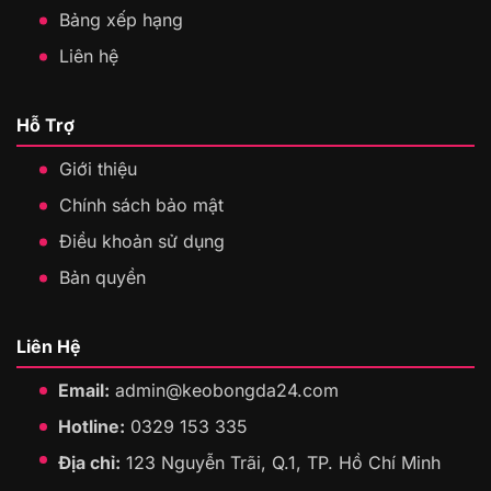
Bảng xếp hạng
Liên hệ
Hỗ Trợ
Giới thiệu
Chính sách bảo mật
Điều khoản sử dụng
Bản quyền
Liên Hệ
Email:
admin@keobongda24.com
Hotline:
0329 153 335
Địa chỉ:
123 Nguyễn Trãi, Q.1, TP. Hồ Chí Minh