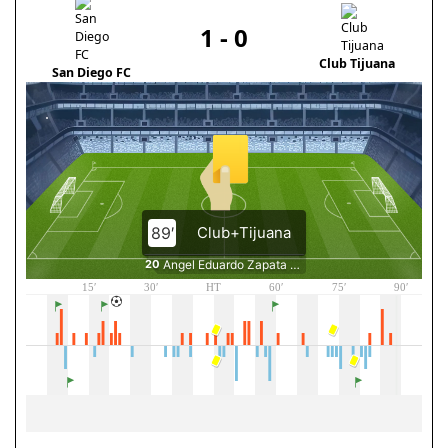
1
-
0
Club Tijuana
San Diego FC