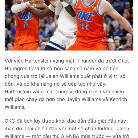
Với việc Hartenstein vắng mặt, Thunder đã trượt Chet
Holmgren từ vị trí số bốn sang số năm và để tiền
phong vừa trở lại Jalen Williams xuất phát ở vị trí số
bốn, và có khả năng nó sẽ tiếp tục như vậy.
Hartenstein vắng mặt cũng sẽ đồng nghĩa với nhiều
thời gian chạy đà hơn cho Jaylin Williams và Kenrich
Williams.
OKC đã tích lũy được khởi đầu dẫn đầu giải đấu này
mặc dù phải chiến đấu với một số chấn thương. Jalen
Williams — một cầu thủ All-NBA mùa trước — vừa trở