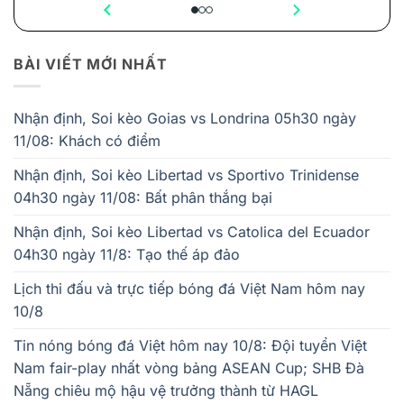
BÀI VIẾT MỚI NHẤT
Nhận định, Soi kèo Goias vs Londrina 05h30 ngày
11/08: Khách có điểm
Nhận định, Soi kèo Libertad vs Sportivo Trinidense
04h30 ngày 11/08: Bất phân thắng bại
Nhận định, Soi kèo Libertad vs Catolica del Ecuador
04h30 ngày 11/8: Tạo thế áp đảo
Lịch thi đấu và trực tiếp bóng đá Việt Nam hôm nay
10/8
Tin nóng bóng đá Việt hôm nay 10/8: Đội tuyển Việt
Nam fair-play nhất vòng bảng ASEAN Cup; SHB Đà
Nẵng chiêu mộ hậu vệ trưởng thành từ HAGL