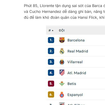
Phút 85, Llorente tận dụng sai sót của Barca 
và Cucho Hernandez dễ dàng ghi bàn, nâng tổ
đủ để làm khó đoàn quân của Hansi Flick, khi