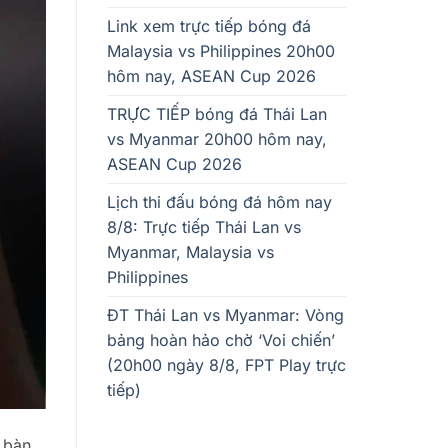
Link xem trực tiếp bóng đá
Malaysia vs Philippines 20h00
hôm nay, ASEAN Cup 2026
TRỰC TIẾP bóng đá Thái Lan
vs Myanmar 20h00 hôm nay,
ASEAN Cup 2026
Lịch thi đấu bóng đá hôm nay
8/8: Trực tiếp Thái Lan vs
Myanmar, Malaysia vs
Philippines
ĐT Thái Lan vs Myanmar: Vòng
bảng hoàn hảo chờ ‘Voi chiến’
(20h00 ngày 8/8, FPT Play trực
tiếp)
8 bàn