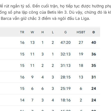
để rút ngắn tỷ số. Đến cuối trận, họ tiếp tục được hưởng ph
ng số pha lập công của Betis lên 3. Dù vậy, chừng đó là 
 Barca vẫn giữ chắc 3 điểm và ngôi đầu La Liga.