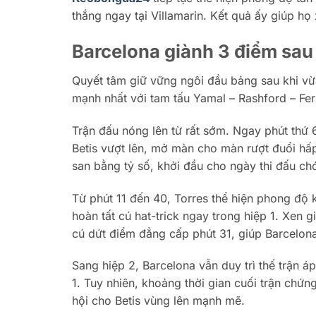
thắng ngay tại Villamarin. Kết quả ấy giúp họ
Barcelona giành 3 điểm sau
Quyết tâm giữ vững ngôi đầu bảng sau khi vừa 
mạnh nhất với tam tấu Yamal – Rashford – Fer
Trận đấu nóng lên từ rất sớm. Ngay phút thứ 
Betis vượt lên, mở màn cho màn rượt đuổi hấp
san bằng tỷ số, khởi đầu cho ngày thi đấu ch
Từ phút 11 đến 40, Torres thể hiện phong độ 
hoàn tất cú hat-trick ngay trong hiệp 1. Xen 
cú dứt điểm đẳng cấp phút 31, giúp Barcelona 
Sang hiệp 2, Barcelona vẫn duy trì thế trận á
1. Tuy nhiên, khoảng thời gian cuối trận chứn
hội cho Betis vùng lên mạnh mẽ.