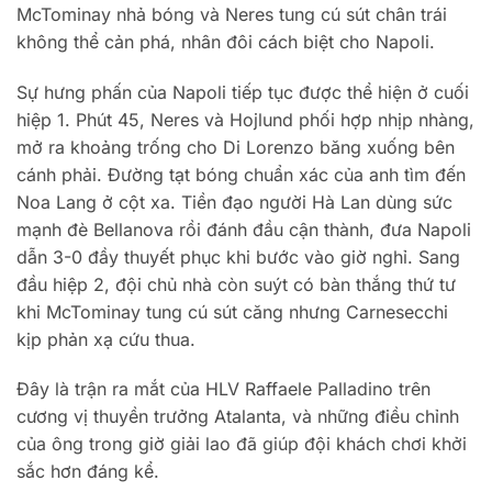
McTominay nhả bóng và Neres tung cú sút chân trái
không thể cản phá, nhân đôi cách biệt cho Napoli.
Sự hưng phấn của Napoli tiếp tục được thể hiện ở cuối
hiệp 1. Phút 45, Neres và Hojlund phối hợp nhịp nhàng,
mở ra khoảng trống cho Di Lorenzo băng xuống bên
cánh phải. Đường tạt bóng chuẩn xác của anh tìm đến
Noa Lang ở cột xa. Tiền đạo người Hà Lan dùng sức
mạnh đè Bellanova rồi đánh đầu cận thành, đưa Napoli
dẫn 3-0 đầy thuyết phục khi bước vào giờ nghỉ. Sang
đầu hiệp 2, đội chủ nhà còn suýt có bàn thắng thứ tư
khi McTominay tung cú sút căng nhưng Carnesecchi
kịp phản xạ cứu thua.
Đây là trận ra mắt của HLV Raffaele Palladino trên
cương vị thuyền trưởng Atalanta, và những điều chỉnh
của ông trong giờ giải lao đã giúp đội khách chơi khởi
sắc hơn đáng kể.