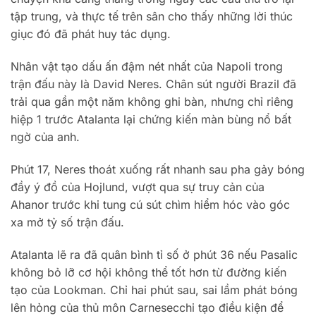
tập trung, và thực tế trên sân cho thấy những lời thúc
giục đó đã phát huy tác dụng.
Nhân vật tạo dấu ấn đậm nét nhất của Napoli trong
trận đấu này là David Neres. Chân sút người Brazil đã
trải qua gần một năm không ghi bàn, nhưng chỉ riêng
hiệp 1 trước Atalanta lại chứng kiến màn bùng nổ bất
ngờ của anh.
Phút 17, Neres thoát xuống rất nhanh sau pha gảy bóng
đầy ý đồ của Hojlund, vượt qua sự truy cản của
Ahanor trước khi tung cú sút chìm hiểm hóc vào góc
xa mở tỷ số trận đấu.
Atalanta lẽ ra đã quân bình tỉ số ở phút 36 nếu Pasalic
không bỏ lỡ cơ hội không thể tốt hơn từ đường kiến
tạo của Lookman. Chỉ hai phút sau, sai lầm phát bóng
lên hỏng của thủ môn Carnesecchi tạo điều kiện để