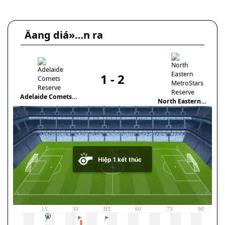
Äang diá»…n ra
1
-
2
W
Adelaide Comets
North Eastern
Reserve
MetroStars Reserve