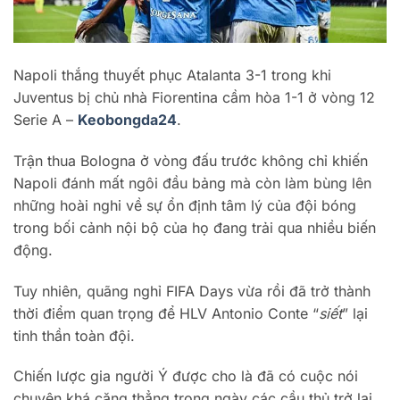
Napoli thắng thuyết phục Atalanta 3-1 trong khi
Juventus bị chủ nhà Fiorentina cầm hòa 1-1 ở vòng 12
Serie A –
Keobongda24
.
Trận thua Bologna ở vòng đấu trước không chỉ khiến
Napoli đánh mất ngôi đầu bảng mà còn làm bùng lên
những hoài nghi về sự ổn định tâm lý của đội bóng
trong bối cảnh nội bộ của họ đang trải qua nhiều biến
động.
Tuy nhiên, quãng nghỉ FIFA Days vừa rồi đã trở thành
thời điểm quan trọng để HLV Antonio Conte “
siết
” lại
tinh thần toàn đội.
Chiến lược gia người Ý được cho là đã có cuộc nói
chuyện khá căng thẳng trong ngày các cầu thủ trở lại