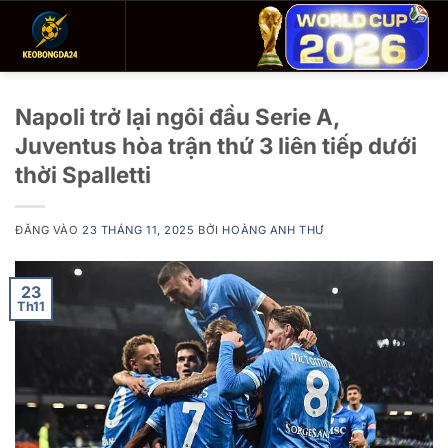
Bỏ
qua
nội
dung
Napoli trở lại ngôi đầu Serie A,
Juventus hòa trận thứ 3 liên tiếp dưới
thời Spalletti
ĐĂNG VÀO
23 THÁNG 11, 2025
BỞI
HOÀNG ANH THƯ
23
Th11