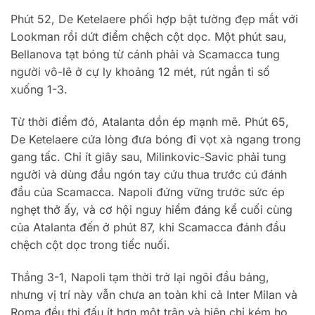
Phút 52, De Ketelaere phối hợp bật tường đẹp mắt với
Lookman rồi dứt điểm chệch cột dọc. Một phút sau,
Bellanova tạt bóng từ cánh phải và Scamacca tung
người vô-lê ở cự ly khoảng 12 mét, rút ngắn tỉ số
xuống 1-3.
Từ thời điểm đó, Atalanta dồn ép mạnh mẽ. Phút 65,
De Ketelaere cứa lòng đưa bóng đi vọt xà ngang trong
gang tấc. Chỉ ít giây sau, Milinkovic-Savic phải tung
người và dùng đầu ngón tay cứu thua trước cú đánh
đầu của Scamacca. Napoli đứng vững trước sức ép
nghẹt thở ấy, và cơ hội nguy hiểm đáng kể cuối cùng
của Atalanta đến ở phút 87, khi Scamacca đánh đầu
chệch cột dọc trong tiếc nuối.
Thắng 3-1, Napoli tạm thời trở lại ngôi đầu bảng,
nhưng vị trí này vẫn chưa an toàn khi cả Inter Milan và
Roma đều thi đấu ít hơn một trận và hiện chỉ kém họ