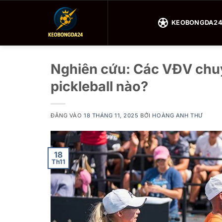
Bỏ
qua
KEOBONGDA2
nội
dung
Nghiên cứu: Các VĐV chu
pickleball nào?
ĐĂNG VÀO
18 THÁNG 11, 2025
BỞI
HOÀNG ANH THƯ
18
Th11