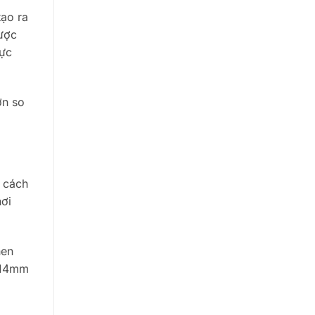
ạo ra
được
lực
ơn so
 cách
hơi
hen
3 14mm