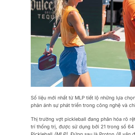
Số liệu mới nhất từ MLP tiết lộ những lựa ch
phản ánh sự phát triển trong công nghệ và ch
Thị trường vợt pickleball đang phân hóa rõ rệ
trí thống trị, được sử dụng bởi 21 trong số 
Pickleball
(MLP)
. Đứng sau là Proton
(8 vận đ