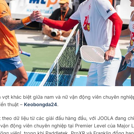
ọn vợt khác biệt giữa nam và nữ vận động viên chuyên nghiệ
iến thuật –
Keobongda24
.
t theo dữ liệu từ các giải đấu hàng đầu, với JOOLA đang ch
64 vận động viên chuyên nghiệp tại Premier Level của Major 
ộng viên)
, trong khi Paddletek, ProXR và Franklin đồng hạn