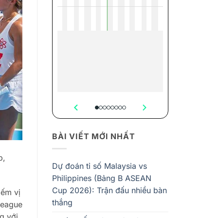
BÀI VIẾT MỚI NHẤT
p,
Dự đoán tỉ số Malaysia vs
Philippines (Bảng B ASEAN
Cup 2026): Trận đấu nhiều bàn
iếm vị
thắng
League
g với