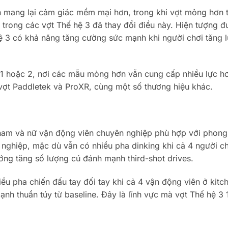
 mang lại cảm giác mềm mại hơn, trong khi vợt mỏng hơn t
i trong các vợt Thế hệ 3 đã thay đổi điều này. Hiện tượng 
ệ 3 có khả năng tăng cường sức mạnh khi người chơi tăng 
ệ 1 hoặc 2, nơi các mẫu mỏng hơn vẫn cung cấp nhiều lực h
vợt Paddletek và ProXR, cùng một số thương hiệu khác.
 nam và nữ vận động viên chuyên nghiệp phù hợp với phong
 nghiệp, mặc dù vẫn có nhiều pha dinking khi cả 4 người c
ớng tăng số lượng cú đánh mạnh third-shot drives.
ều pha chiến đấu tay đối tay khi cả 4 vận động viên ở kitc
 mạnh thuần túy từ baseline. Đây là lĩnh vực mà vợt Thế hệ 