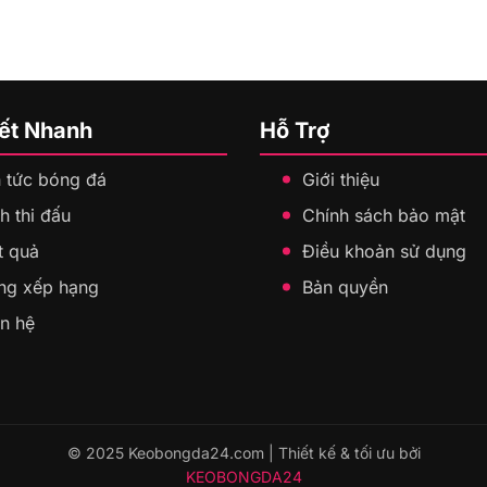
Kết Nhanh
Hỗ Trợ
n tức bóng đá
Giới thiệu
h thi đấu
Chính sách bảo mật
t quả
Điều khoản sử dụng
ng xếp hạng
Bản quyền
ên hệ
© 2025 Keobongda24.com | Thiết kế & tối ưu bởi
KEOBONGDA24