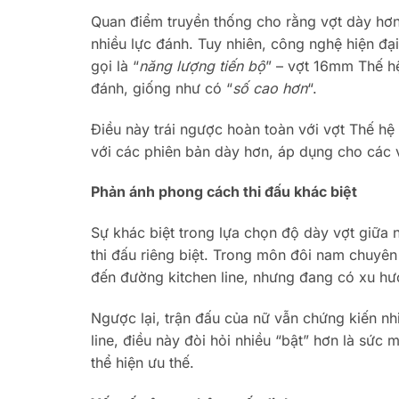
Quan điểm truyền thống cho rằng vợt dày hơn
nhiều lực đánh. Tuy nhiên, công nghệ hiện đạ
gọi là “
năng lượng tiến bộ
” – vợt 16mm Thế h
đánh, giống như có “
số cao hơn
“.
Điều này trái ngược hoàn toàn với vợt Thế h
với các phiên bản dày hơn, áp dụng cho các 
Phản ánh phong cách thi đấu khác biệt
Sự khác biệt trong lựa chọn độ dày vợt giữa
thi đấu riêng biệt. Trong môn đôi nam chuyên
đến đường kitchen line, nhưng đang có xu hư
Ngược lại, trận đấu của nữ vẫn chứng kiến nhi
line, điều này đòi hỏi nhiều “bật” hơn là sức
thể hiện ưu thế.