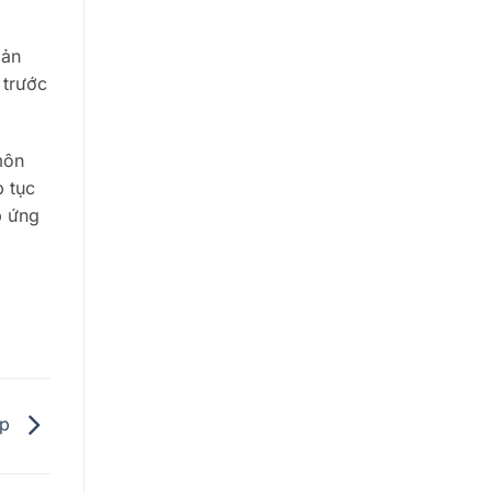
bản
 trước
môn
p tục
p ứng
up