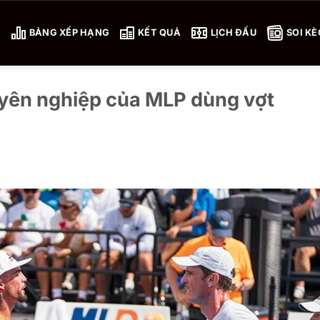
4
BẢNG XẾP HẠNG
KẾT QUẢ
LỊCH ĐẤU
SOI KÈ
yên nghiệp của MLP dùng vợt