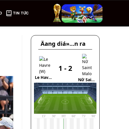
O
TIN TỨC
Äang diá»…n ra
1
-
2
1
CSKA
Le Havre
Nữ Saint
Moscow(Trẻ)
(W)
Malo