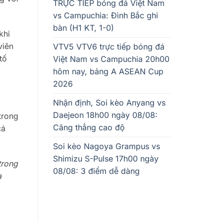
TRỰC TIẾP bóng đá Việt Nam
vs Campuchia: Đình Bắc ghi
bàn (H1 KT, 1-0)
khi
viên
VTV5 VTV6 trực tiếp bóng đá
tố
Việt Nam vs Campuchia 20h00
hôm nay, bảng A ASEAN Cup
2026
Nhận định, Soi kèo Anyang vs
Daejeon 18h00 ngày 08/08:
trong
Căng thẳng cao độ
cá
Soi kèo Nagoya Grampus vs
Shimizu S-Pulse 17h00 ngày
trong
08/08: 3 điểm dễ dàng
a