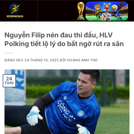
Bỏ
qua
nội
dung
Nguyễn Filip nén đau thi đấu, HLV
Polking tiết lộ lý do bất ngờ rút ra sân
ĐĂNG VÀO
24 THÁNG 10, 2025
BỞI
HOÀNG ANH THƯ
24
Th10