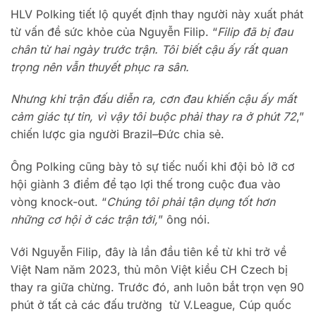
HLV Polking tiết lộ quyết định thay người này xuất phát
từ vấn đề sức khỏe của Nguyễn Filip. “
Filip đã bị đau
chân từ hai ngày trước trận. Tôi biết cậu ấy rất quan
trọng nên vẫn thuyết phục ra sân.
Nhưng khi trận đấu diễn ra, cơn đau khiến cậu ấy mất
cảm giác tự tin, vì vậy tôi buộc phải thay ra ở phút 72
,”
chiến lược gia người Brazil–Đức chia sẻ.
Ông Polking cũng bày tỏ sự tiếc nuối khi đội bỏ lỡ cơ
hội giành 3 điểm để tạo lợi thế trong cuộc đua vào
vòng knock-out. “
Chúng tôi phải tận dụng tốt hơn
những cơ hội ở các trận tới,
” ông nói.
Với Nguyễn Filip, đây là lần đầu tiên kể từ khi trở về
Việt Nam năm 2023, thủ môn Việt kiều CH Czech bị
thay ra giữa chừng. Trước đó, anh luôn bắt trọn vẹn 90
phút ở tất cả các đấu trường từ V.League, Cúp quốc