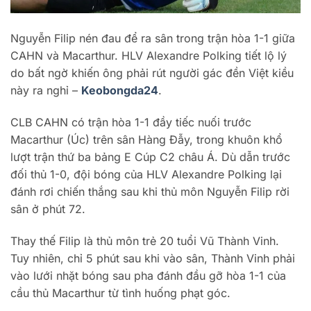
Nguyễn Filip nén đau để ra sân trong trận hòa 1-1 giữa
CAHN và Macarthur. HLV Alexandre Polking tiết lộ lý
do bất ngờ khiến ông phải rút người gác đền Việt kiều
này ra nghỉ –
Keobongda24
.
CLB CAHN có trận hòa 1-1 đầy tiếc nuối trước
Macarthur (Úc) trên sân Hàng Đẫy, trong khuôn khổ
lượt trận thứ ba bảng E Cúp C2 châu Á. Dù dẫn trước
đối thủ 1-0, đội bóng của HLV Alexandre Polking lại
đánh rơi chiến thắng sau khi thủ môn Nguyễn Filip rời
sân ở phút 72.
Thay thế Filip là thủ môn trẻ 20 tuổi Vũ Thành Vinh.
Tuy nhiên, chỉ 5 phút sau khi vào sân, Thành Vinh phải
vào lưới nhặt bóng sau pha đánh đầu gỡ hòa 1-1 của
cầu thủ Macarthur từ tình huống phạt góc.