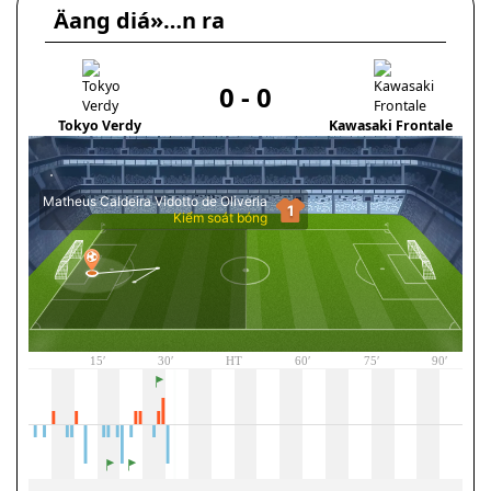
Äang diá»…n ra
0
-
0
Tokyo Verdy
Kawasaki Frontale
M