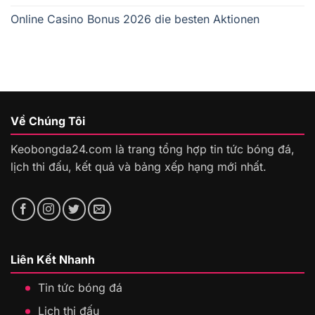
Online Casino Bonus 2026 die besten Aktionen
Về Chúng Tôi
Keobongda24.com là trang tổng hợp tin tức bóng đá,
lịch thi đấu, kết quả và bảng xếp hạng mới nhất.
Liên Kết Nhanh
Tin tức bóng đá
Lịch thi đấu