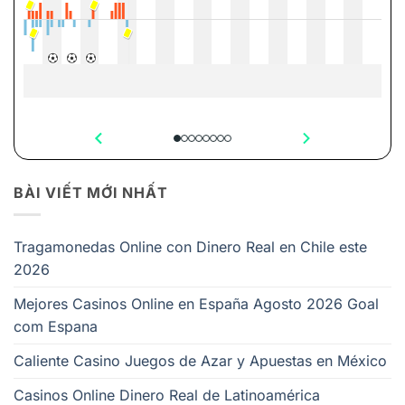
BÀI VIẾT MỚI NHẤT
Tragamonedas Online con Dinero Real en Chile este
2026
Mejores Casinos Online en España Agosto 2026 Goal
com Espana
Caliente Casino Juegos de Azar y Apuestas en México
Casinos Online Dinero Real de Latinoamérica