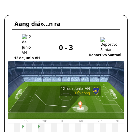
Äang diá»…n ra
0
-
3
Deportivo Santani
12 de Junio VH