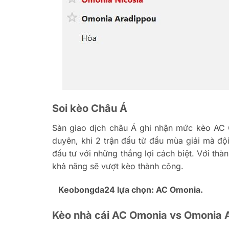
Soi kèo Châu Á
Sàn giao dịch châu Á ghi nhận mức kèo AC O
duyên, khi 2 trận đấu từ đầu mùa giải mà đ
đầu tư với những thắng lợi cách biệt. Với thà
khả năng sẽ vượt kèo thành công.
Keobongda24
lựa chọn: AC Omonia.
Kèo nhà cái AC Omonia vs Omonia 