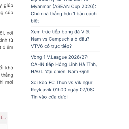
y giúp
Myanmar (ASEAN Cup 2026):
ng cúp
Chủ nhà thắng hơn 1 bàn cách
biệt
Xem trực tiếp bóng đá Việt
i, nơi
Nam vs Campuchia ở đâu?
ính từ
VTV6 có trực tiếp?
3 điểm
Vòng 1 V.League 2026/27:
CAHN tiếp Hồng Lĩnh Hà Tĩnh,
ối khó
HAGL ‘đại chiến’ Nam Định
 thắng
hi mới
Soi kèo FC Thun vs Vikingur
Reykjavik 01h00 ngày 07/08:
Tin vào cửa dưới