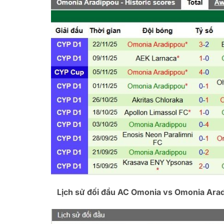
Lịch sử đối đầu AC Omonia vs Omonia Ara