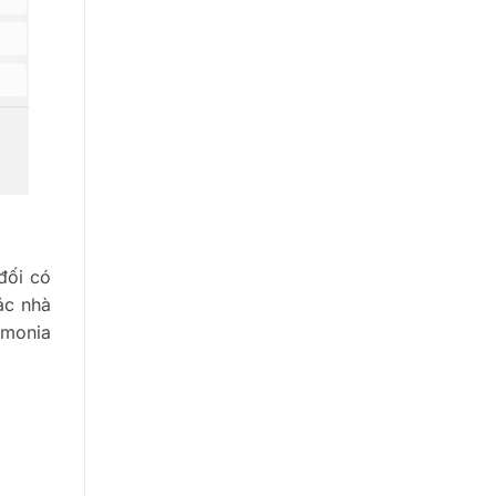
đối có
ác nhà
 Omonia