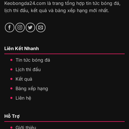
Keobongda24.com là trang tổng hợp tin tức bóng đá,
lịch thi đấu, kết quả và bảng xếp hạng mới nhất.
Liên Kết Nhanh
Tin tức bóng đá
Lịch thi đấu
Kết quả
Bảng xếp hạng
Liên hệ
Hỗ Trợ
Giới thiệu