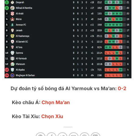
Dự đoán tỷ số bóng đá Al Yarmouk vs Ma’an:
0-2
Kèo châu Á:
Chọn Ma’an
Kèo Tài Xỉu:
Chọn Xỉu