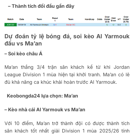
– Thành tích đối đầu gần đây
Dự đoán tỷ lệ bóng đá, soi kèo Al Yarmouk
đấu vs Ma’an
– Soi kèo châu Á
Ma’an thắng 3/4 trận sân khách kể từ khi Jordan
League Division 1 mùa hiện tại khởi tranh. Ma’an có lẽ
đủ khả năng ca khúc khải hoàn trước Al Yarmouk.
Keobongda24
lựa chọn: Ma’an
– Kèo nhà cái Al Yarmouk vs Ma’an
Với 10 điểm, Ma’an trở thành đội có được thành tích
sân khách tốt nhất giải Division 1 mùa 2025/26 tính