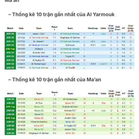
– Thống kê 10 trận gần nhất của Al Yarmouk
– Thống kê 10 trận gần nhất của Ma’an