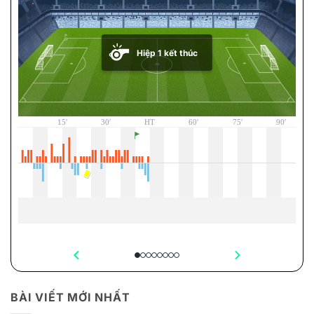
BÀI VIẾT MỚI NHẤT