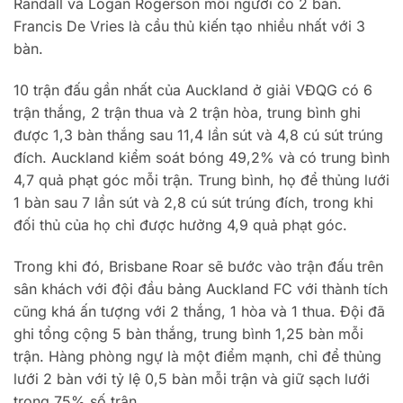
Randall và Logan Rogerson mỗi người có 2 bàn.
Francis De Vries là cầu thủ kiến tạo nhiều nhất với 3
bàn.
10 trận đấu gần nhất của Auckland ở giải VĐQG có 6
trận thắng, 2 trận thua và 2 trận hòa, trung bình ghi
được 1,3 bàn thắng sau 11,4 lần sút và 4,8 cú sút trúng
đích. Auckland kiểm soát bóng 49,2% và có trung bình
4,7 quả phạt góc mỗi trận. Trung bình, họ để thủng lưới
1 bàn sau 7 lần sút và 2,8 cú sút trúng đích, trong khi
đối thủ của họ chỉ được hưởng 4,9 quả phạt góc.
Trong khi đó, Brisbane Roar sẽ bước vào trận đấu trên
sân khách với đội đầu bảng Auckland FC với thành tích
cũng khá ấn tượng với 2 thắng, 1 hòa và 1 thua. Đội đã
ghi tổng cộng 5 bàn thắng, trung bình 1,25 bàn mỗi
trận. Hàng phòng ngự là một điểm mạnh, chỉ để thủng
lưới 2 bàn với tỷ lệ 0,5 bàn mỗi trận và giữ sạch lưới
trong 75% số trận.