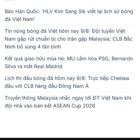
Báo Hàn Quốc: ‘HLV Kim Sang Sik viết lại lịch sử bóng
đá Việt Nam’
Tin nóng bóng đá Việt hôm nay 9/8: Đội tuyển Việt
Nam gấp rút chuẩn bị cho trận gặp Malaysia; CLB Bắc
Ninh bổ sung 4 tân binh
Kết quả giao hữu mùa hè: MU cầm hòa PSG, Bernardo
Silva ra mắt Real Madrid
Lịch thi đấu bóng đá hôm nay 9/8: Trực tiếp Chelsea
đấu với CLB hàng đầu Đông Nam Á
Truyền thông Malaysia nhắc ngay tới ĐT Việt Nam khi
đội nhà vào bán kết ASEAN Cup 2026