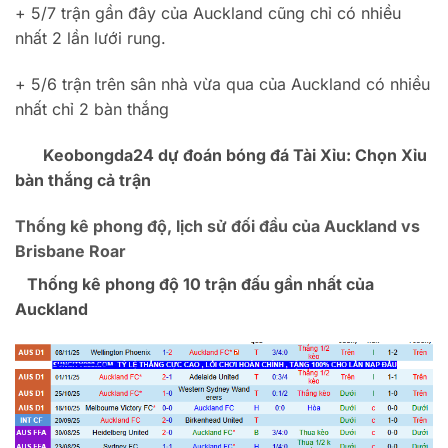
+ 5/7 trận gần đây của Auckland cũng chỉ có nhiều
nhất 2 lần lưới rung.
+ 5/6 trận trên sân nhà vừa qua của Auckland có nhiều
nhất chỉ 2 bàn thắng
Keobongda24
dự đoán bóng đá Tài Xỉu: Chọn Xỉu
bàn thắng cả trận
Thống kê phong độ, lịch sử đối đầu của Auckland vs
Brisbane Roar
Thống kê phong độ 10 trận đấu gần nhất của
Auckland