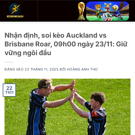
Bỏ
qua
nội
dung
Nhận định, soi kèo Auckland vs
Brisbane Roar, 09h00 ngày 23/11: Giữ
vững ngôi đầu
ĐĂNG VÀO
22 THÁNG 11, 2025
BỞI
HOÀNG ANH THƯ
22
Th11